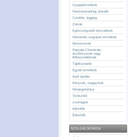
Gyapjútermékek
Harisnyanadrág, bokafix
Combfix, legging
Zoknik
Egészségvédő készülékek
Háztartás-vegyipari termékek
Mosószerek
Patyolat Chemicals -
tisztítószerek nagy
felhasználóknak
Tájékoztatók
Egyéb termékek
Autó ápolás
Könyvek, magazinok
Névjegykártya
Víztisztító
csomagok
édesitők
Édesítők
SZOLGÁLTATÁSOK