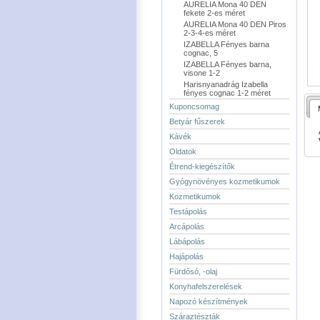
AURELIA Mona 40 DEN
fekete 2-es méret
AURELIA Mona 40 DEN Piros
2-3-4-es méret
IZABELLA Fényes barna
cognac, 5
IZABELLA Fényes barna,
visone 1-2
Harisnyanadrág Izabella
fényes cognac 1-2 méret
Kuponcsomag
Betyár fűszerek
Kávék
Oldatok
Étrend-kiegészítők
Gyógynövényes kozmetikumok
Kozmetikumok
Testápolás
Arcápolás
Lábápolás
Hajápolás
Fürdősó, -olaj
Konyhafelszerelések
Napozó készítmények
Száraztészták