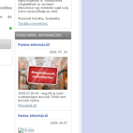
egészségesek is. Rendszerint
megtalálható az asztalon
rofibra
étkezéskor így mindenki saját száj
ízére varázsolhatja az ételt.
áns és
Rozevelt Karolina, Szabadka
Tovább a termékhez
FRISS HÍREK, INFORMÁCIÓK
Fontos Információ!
2026. 07. 15.
2026.07.20-tól --aug.06-ig nyári
szabadságon leszünk.Tehát nem
leszünk nyitva.
Részletek itt!
fontos információ
2026. 04.27.