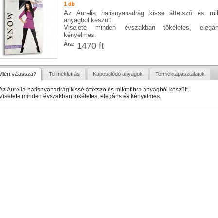
1 db
Az Aurelia harisnyanadrág kissé áttetsző és mik
anyagból készült.
Viselete minden évszakban tökéletes, eleg
kényelmes.
Ára:
1470 ft
Miért válassza?
Termékleírás
Kapcsolódó anyagok
Terméktapasztalatok
Az Aurelia harisnyanadrág kissé áttetsző és mikrofibra anyagból készült.
Viselete minden évszakban tökéletes, elegáns és kényelmes.