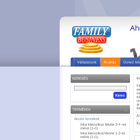
Vállalatunk
Áruház
Üzleti le
Ke
KERESÉS
F
we
m
ké
re
á
fe
TERMÉKEK
A 
Akciós termékek
Ka
Inka klasszikus fekete 3-4 -es
méret (1+1)
Inka klasszikusVisone 1-2-es
méret (1+1)