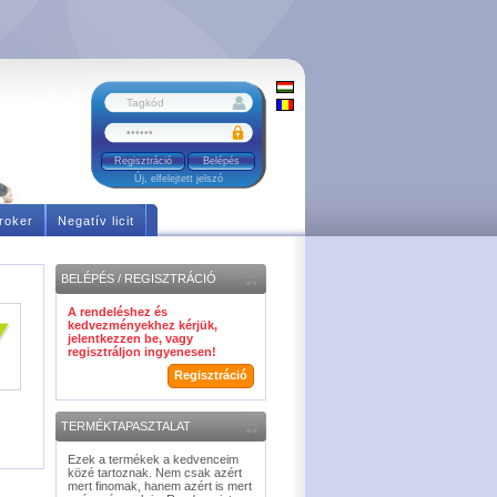
Regisztráció
Új, elfelejtett jelszó
roker
Negatív licit
BELÉPÉS / REGISZTRÁCIÓ
A rendeléshez és
kedvezményekhez kérjük,
jelentkezzen be, vagy
regisztráljon ingyenesen!
Regisztráció
TERMÉKTAPASZTALAT
Ezek a termékek a kedvenceim
közé tartoznak. Nem csak azért
mert finomak, hanem azért is mert