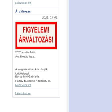
Részletek itt!
Árváltozás
2025. 03. 06
2025 április 1-től
Árváltozás lesz.
A megértésüket köszönjük.
Üdvözlettel:
Borcsányi Gabriella
Family Business / market7.eu
Részletek itt!
Hírarchívum