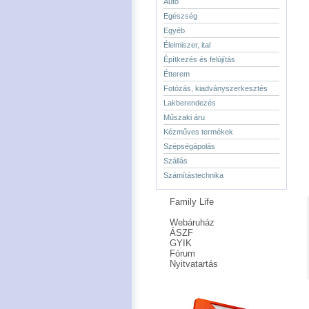
Autó
Egészség
Egyéb
Élelmiszer, ital
Építkezés és felújítás
Étterem
Fotózás, kiadványszerkesztés
Lakberendezés
Műszaki áru
Kézműves termékek
Szépségápolás
Szállás
Számítástechnika
Family Life
Webáruház
ÁSZF
GYIK
Fórum
Nyitvatartás