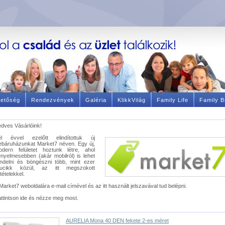
hetőség
Rendezvények
Galéria
KlikkVilág
Family Life
Family B
dves Vásárlóink!
él évvel ezelőtt elindítottuk új
báruházunkat Market7 néven. Egy új,
odern felületet hoztunk létre, ahol
nyelmesebben (akár mobilról) is lehet
ndelni és böngészni több, mint ezer
rucikk közül, az itt megszokott
ltételekkel.
Market7 weboldalára e-mail címével és az itt használt jelszavával tud belépni.
ttintson ide és nézze meg most.
AURELIA Mona 40 DEN fekete 2-es méret