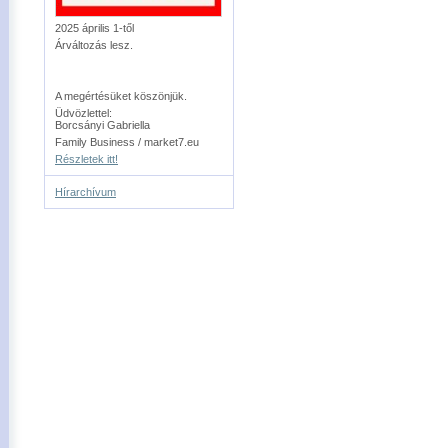
2025 április 1-től
Árváltozás lesz.
A megértésüket köszönjük.
Üdvözlettel:
Borcsányi Gabriella
Family Business / market7.eu
Részletek itt!
Hírarchívum