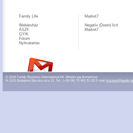
Family Life
Market7
Webáruház
Negatív (Down) licit
ÁSZF
Market7
GYIK
Fórum
Nyitvatartás
© 2026 Family Business International Kft. Minden jog fenntartva!
H-1153 Budapest Bácska utca 15. Tel.: (+36-06) 70 452 51 00 E-mail:
kozpont@family-b