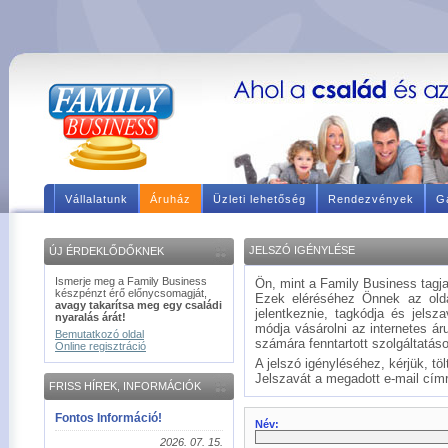
Vállalatunk
Áruház
Üzleti lehetőség
Rendezvények
Ga
JELSZÓ IGÉNYLÉSE
ÚJ ÉRDEKLŐDŐKNEK
Ismerje meg a Family Business
Ön, mint a Family Business tagja
készpénzt érő előnycsomagját,
Ezek eléréséhez Önnek az oldal
avagy takarítsa meg egy családi
jelentkeznie, tagkódja és jels
nyaralás árát!
módja vásárolni az internetes ár
Bemutatkozó oldal
számára fenntartott szolgáltatáso
Online regisztráció
A jelszó igényléséhez, kérjük, töl
Jelszavát a megadott e-mail címre
FRISS HÍREK, INFORMÁCIÓK
Fontos Információ!
Név:
2026. 07. 15.