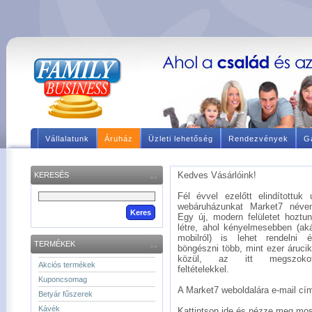
Vállalatunk
Áruház
Üzleti lehetőség
Rendezvények
Ga
Kedves Vásárlóink!
KERESÉS
Fél évvel ezelőtt elindítottuk 
webáruházunkat Market7 néve
Egy új, modern felületet hoztu
létre, ahol kényelmesebben (ak
mobilról) is lehet rendelni 
TERMÉKEK
böngészni több, mint ezer áruci
közül, az itt megszokot
Akciós termékek
feltételekkel.
Kuponcsomag
A Market7 weboldalára e-mail címé
Betyár fűszerek
Kávék
Kattintson ide és nézze meg mos