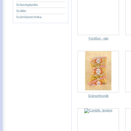
Szépségápolás
Szállás
Számítástechnika
Fürdősó, -olaj
Száraztészták