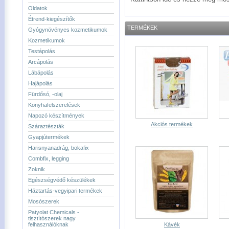
Oldatok
Étrend-kiegészítők
TERMÉKEK
Gyógynövényes kozmetikumok
Kozmetikumok
Testápolás
Arcápolás
Lábápolás
Hajápolás
Fürdősó, -olaj
Konyhafelszerelések
Napozó készítmények
Akciós termékek
Száraztészták
Gyapjútermékek
Harisnyanadrág, bokafix
Combfix, legging
Zoknik
Egészségvédő készülékek
Háztartás-vegyipari termékek
Mosószerek
Patyolat Chemicals -
tisztítószerek nagy
felhasználóknak
Kávék