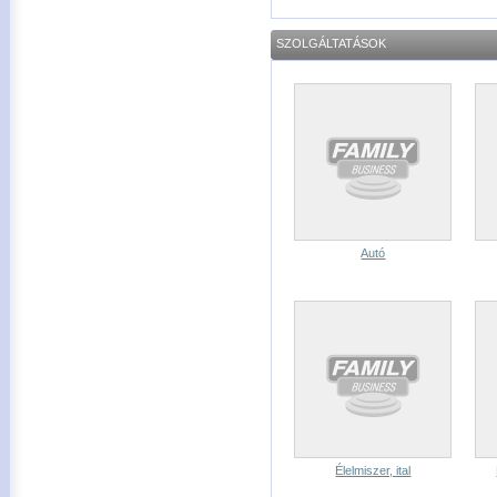
SZOLGÁLTATÁSOK
Autó
Élelmiszer, ital