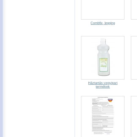
Combfix, legging
Háztartás-vegyipari
termékek