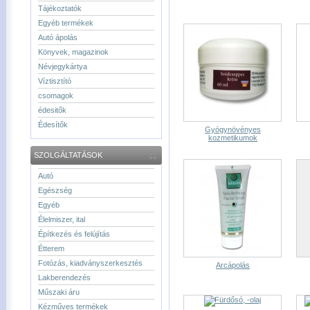
Tájékoztatók
Egyéb termékek
Autó ápolás
Könyvek, magazinok
Névjegykártya
Víztisztító
csomagok
édesitők
Édesítők
Gyógynövényes
kozmetikumok
SZOLGÁLTATÁSOK
Autó
Egészség
Egyéb
Élelmiszer, ital
Építkezés és felújítás
Étterem
Fotózás, kiadványszerkesztés
Arcápolás
Lakberendezés
Műszaki áru
Kézműves termékek