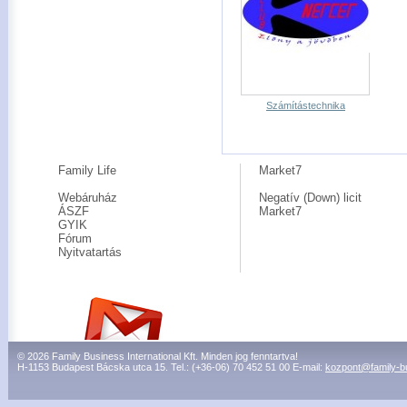
Számítástechnika
Family Life
Market7
Webáruház
Negatív (Down) licit
ÁSZF
Market7
GYIK
Fórum
Nyitvatartás
© 2026 Family Business International Kft. Minden jog fenntartva!
H-1153 Budapest Bácska utca 15. Tel.: (+36-06) 70 452 51 00 E-mail:
kozpont@family-b