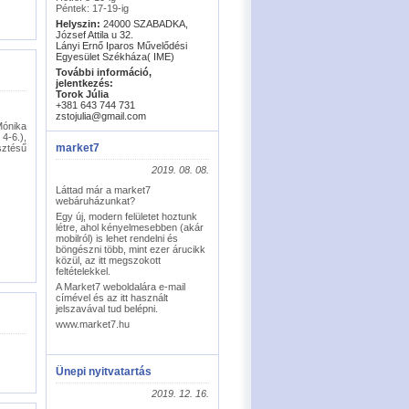
Péntek: 17-19-ig
Helyszin:
24000 SZABADKA,
József Attila u 32.
Lányi Ernő Iparos Művelődési
Egyesület Székháza( IME)
További információ,
jelentkezés:
Torok Júlia
+381 643 744 731
zstojulia@gmail.com
Mónika
4-6.),
market7
sztésű
2019. 08. 08.
Láttad már a market7
webáruházunkat?
Egy új, modern felületet hoztunk
létre, ahol kényelmesebben (akár
mobilról) is lehet rendelni és
böngészni több, mint ezer árucikk
közül, az itt megszokott
feltételekkel.
A Market7 weboldalára e-mail
címével és az itt használt
jelszavával tud belépni.
www.market7.hu
Ünepi nyitvatartás
2019. 12. 16.