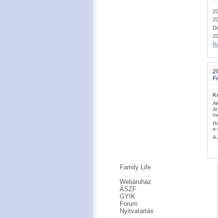
20
20
D
20
Ré
20
F
K
Ak
át
m
Ha
e-
A
Family Life
Webáruház
ÁSZF
GYIK
Fórum
Nyitvatartás