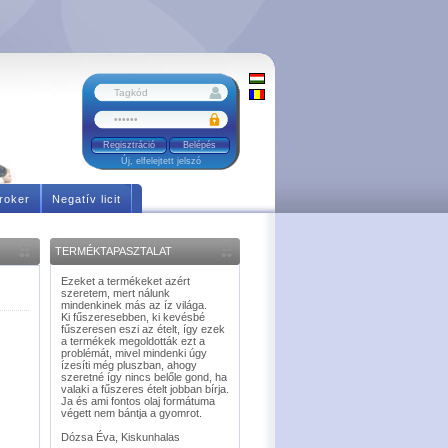
Regisztráció
Új, elfelejtett jelszó
roker
Negatív licit
TERMÉKTAPASZTALAT
Ezeket a termékeket azért
szeretem, mert nálunk
mindenkinek más az íz világa.
Ki fűszeresebben, ki kevésbé
fűszeresen eszi az ételt, így ezek
a termékek megoldották ezt a
problémát, mivel mindenki úgy
ízesíti még pluszban, ahogy
szeretné így nincs belőle gond, ha
valaki a fűszeres ételt jobban bírja.
Ja és ami fontos olaj formátuma
végett nem bántja a gyomrot.
Dózsa Éva, Kiskunhalas