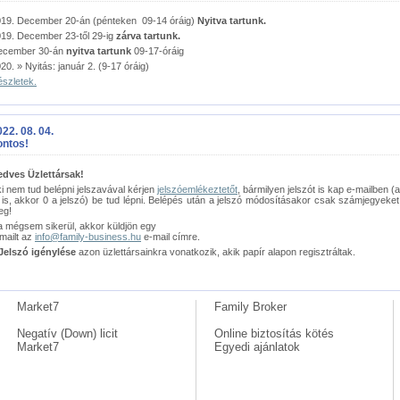
19. December 20-án (pénteken 09-14 óráig)
Nyitva tartunk.
19. December 23-től 29-ig
zárva tartunk.
ecember 30-án
nyitva tartunk
09-17-óráig
20. » Nyitás: január 2. (9-17 óráig)
szletek.
22. 08. 04.
ontos!
edves Üzlettársak!
i nem tud belépni jelszavával kérjen
jelszóemlékeztetőt
, bármilyen jelszót is kap e-mailben (
 is, akkor 0 a jelszó) be tud lépni. Belépés után a jelszó módosításakor csak számjegyeket
eg!
 mégsem sikerül, akkor küldjön egy
mailt az
info@family-business.hu
e-mail címre.
Jelszó igénylése
azon üzlettársainkra vonatkozik, akik papír alapon regisztráltak.
Market7
Family Broker
Negatív (Down) licit
Online biztosítás kötés
Market7
Egyedi ajánlatok