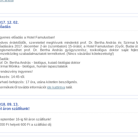
R árlista
17. 12. 02.
lőadás
gyenes előadás a Hotel Famulusban!
dves érdeklődők, szeretettel meghívunk mindenkit prof. Dr. Bertha András és Szirmai 
őadására 2017. december 2-án (szombaton) 15-órátol, a Hotel Famulusban (Győr, Budai út 
gismerkedhet prof. Dr. Bertha András gyógyszerész, toxikológus doktor saját fejle
mzetközileg szabadalmaztatott termékeivel. (Nincs vásárlási kötelezettség!)
őadók:
of. Dr. Bertha András - biológus, kutató biológiai doktor
irmai Mónika - biológus, humán tapasztalatok
rendezvény ingyenes!
kezés: 14:45-től.
rható befejezés: 17 óra, utána kötetlen beszélgetés.
termékekről további információt
ide kattintva
talál.
18. 09. 13.
l áron szállítunk!
eptember 16-ig fél áron szállítunk!
200 Ft helyett 600 Ft a szállítási díj