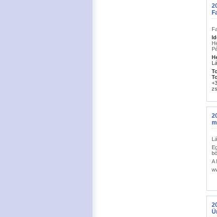
20
F
Fa
I
Hé
Pé
He
Lá
To
To
+3
zs
20
m
Lá
Eg
bö
A 
w
20
Ü