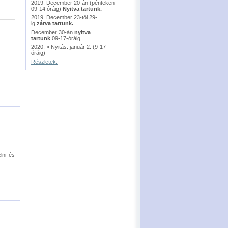
2019. December 20-án (pénteken
09-14 óráig)
Nyitva tartunk.
2019. December 23-től 29-
ig
zárva tartunk.
December 30-án
nyitva
tartunk
09-17-óráig
2020. » Nyitás: január 2. (9-17
óráig)
Részletek.
lni és