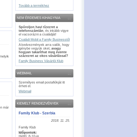
Tovább a termékhez
NEM ÉRDEMES KIHAGYNIA
Spóroljon havi tízezret a
telefonszámlán
, és inkább vigye
el vacsorázni a családját!
Családi Mobil a Family Businesstől
A kedvezmények arra valók, hogy
igénybe vegyük oket,
avagy
hogyan takaríthat meg évente
százezret az okos vásárlással?
elyik
Family Business Vásárlói Klub
WEBMAIL
Személyes email postafiókját itt
érheti el.
Webmail
KIEMELT RENDEZVÉNYEK
en már
Family Klub - Szerbia
2018. 11. 25.
Family Klub
Időpontok:
Hétfő: 8-10-ig