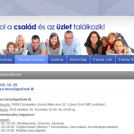
hetőség
Rendezvények
Galéria
KlikkVilág
Family Life
Family B
NDEZVÉNYEK
16. 10. 29.
zi beszélgetések III.
zi beszélgetések III.
lyszín:
24000 Szabadka József Attila utca 32. (Lányi Ernő IME székház)
őpont:
2016 október 29. Szombat 16.00- kb 19.00-ig.
 rendezvény ingyenes!
rogram:
.00 -16.30: Vendégvárás, érkezés, kávézás.
.30-18.00: Cégbemutató (Market 7 bemutatása, használata, terméktapasztalatok)
.00-19.00: Kötetlen beszélgetés