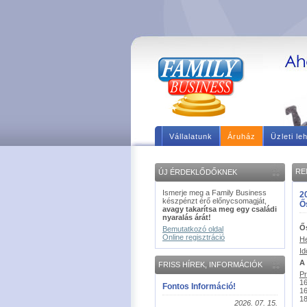
Vállalatunk
Áruház
Üzleti le
RE
ÚJ ÉRDEKLŐDŐKNEK
Ismerje meg a Family Business
20
készpénzt érő előnycsomagját,
Ős
avagy takarítsa meg egy családi
nyaralás árát!
Ős
Bemutatkozó oldal
Online regisztráció
He
Id
A
FRISS HÍREK, INFORMÁCIÓK
P
16
Fontos Információ!
16
18
2026. 07. 15.