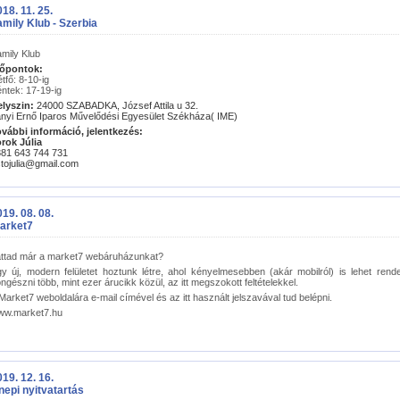
18. 11. 25.
amily Klub - Szerbia
mily Klub
dőpontok:
tfő: 8-10-ig
ntek: 17-19-ig
lyszin:
24000 SZABADKA, József Attila u 32.
nyi Ernő Iparos Művelődési Egyesület Székháza( IME)
vábbi információ, jelentkezés:
rok Júlia
81 643 744 731
tojulia@gmail.com
19. 08. 08.
arket7
ttad már a market7 webáruházunkat?
y új, modern felületet hoztunk létre, ahol kényelmesebben (akár mobilról) is lehet rende
ngészni több, mint ezer árucikk közül, az itt megszokott feltételekkel.
Market7 weboldalára e-mail címével és az itt használt jelszavával tud belépni.
ww.market7.hu
19. 12. 16.
nepi nyitvatartás