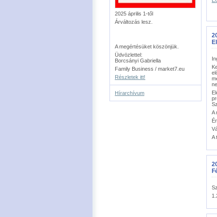
EU
2025 április 1-től
Árváltozás lesz.
20
E
A megértésüket köszönjük.
Üdvözlettel:
In
Borcsányi Gabriella
Ke
Family Business / market7.eu
el
Részletek itt!
me
ne
El
Hírarchívum
pr
Sz
A 
Ér
Vá
A 
20
Fé
Sz
1.