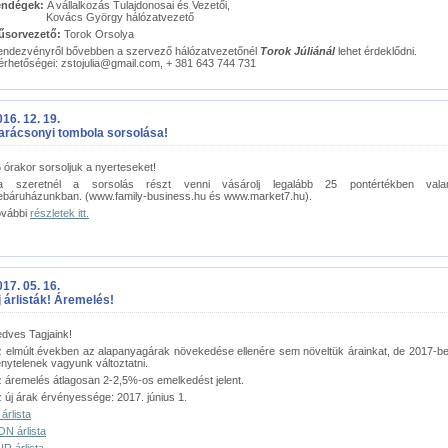
endégek:
A vállalkozás Tulajdonosai és Vezetői,
ovács György hálózatvezető
űsorvezető:
Torok Orsolya
ndezvényről bővebben a szervező hálózatvezetőnél
Torok Júliánál
lehet érdeklődni.
érhetőségei: zstojulia@gmail.com, + 381 643 744 731
16. 12. 19.
arácsonyi tombola sorsolása!
 órakor sorsoljuk a nyerteseket!
a szeretnél a sorsolás részt venni vásárolj legalább 25 pontértékben valam
báruházunkban. (www.family-business.hu és www.market7.hu).
ovábbi
részletek itt.
17. 05. 16.
j árlisták! Áremelés!
dves Tagjaink!
 elmúlt években az alapanyagárak növekedése ellenére sem növeltük árainkat, de 2017-b
nytelenek vagyunk változtatni.
 áremelés átlagosan 2-2,5%-os emelkedést jelent.
 új árak érvényessége: 2017. június 1.
 árlista
N árlista