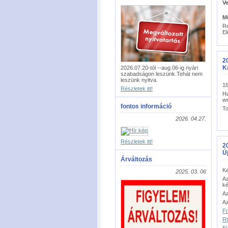
V
K
M
Re
El
20
K
2026.07.20-tól --aug.06-ig nyári
szabadságon leszünk.Tehát nem
leszünk nyitva.
16
Részletek itt!
H
we
fontos információ
T
2026. 04.27.
Részletek itt!
20
Ú
Árváltozás
Ke
2025. 03. 06
Az
ké
Az
Az
Ft
RO