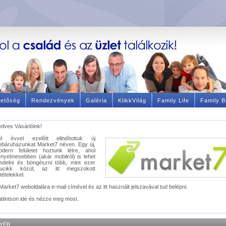
hetőség
Rendezvények
Galéria
KlikkVilág
Family Life
Family B
dves Vásárlóink!
él évvel ezelőtt elindítottuk új
báruházunkat Market7 néven. Egy új,
odern felületet hoztunk létre, ahol
nyelmesebben (akár mobilról) is lehet
ndelni és böngészni több, mint ezer
rucikk közül, az itt megszokott
ltételekkel.
Market7 weboldalára e-mail címével és az itt használt jelszavával tud belépni.
ttintson ide és nézze meg most.
YÉB