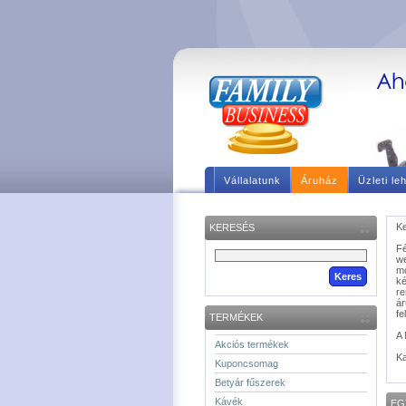
Vállalatunk
Áruház
Üzleti le
Ke
KERESÉS
F
we
m
ké
re
á
fe
TERMÉKEK
A 
Akciós termékek
Ka
Kuponcsomag
Betyár fűszerek
Kávék
EG