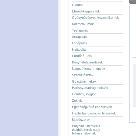
Oldatok
Étrend-kiegészítők
Gyógynövényes kozmetikumok
Kozmetikumok
Testápolás
Arcápolás
Lábápolás
Hajápolás
Fürdősó, -olaj
Konyhafelszerelések
Napozó készítmények
Száraztészták
Gyapjútermékek
Harisnyanadrág, bokafix
Combfix, legging
Zoknik
Egészségvédő készülékek
Háztartás-vegyipari termékek
Mosószerek
Patyolat Chemicals -
tisztítószerek nagy
felhasználóknak