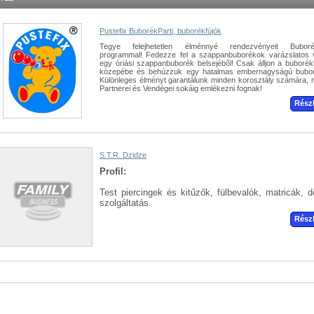
Pustefix BuborékParti, buborékfújók
Tegye felejhetetlen élménnyé rendezvényeit Buborék
programmal! Fedezze fel a szappanbuborékok varázslatos v
egy óriási szappanbuborék belsejéből! Csak álljon a buborék
közepébe és behúzzuk egy hatalmas embernagyságú bubo
Különleges élményt garantálunk minden korosztály számára, 
Partnerei és Vendégei sokáig emlékezni fognak!
Rész
S.T.R. Dzidze
Profil:
Test piercingek és kitűzők, fülbevalók, matricák, d
szolgáltatás.
Rész