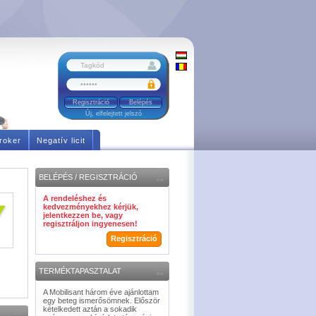
Regisztráció
Új, elfelejtett jelszó
roker
Negatív licit
BELÉPÉS / REGISZTRÁCIÓ
A rendeléshez és
kedvezményekhez kérjük,
jelentkezzen be, vagy
regisztráljon ingyenesen!
Regisztráció
TERMÉKTAPASZTALAT
A Mobilisant három éve ajánlottam
egy beteg ismerősömnek. Először
kételkedett aztán a sokadik