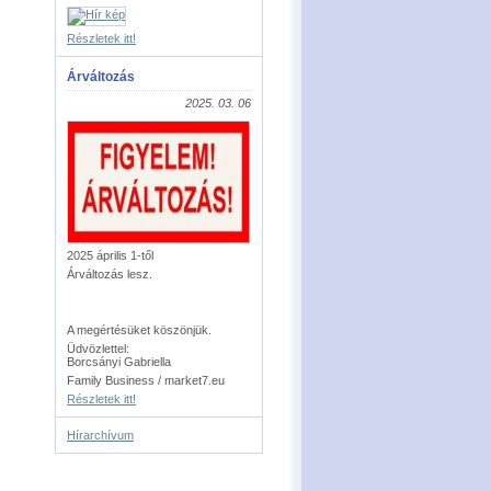
Részletek itt!
Árváltozás
2025. 03. 06
2025 április 1-től
Árváltozás lesz.
A megértésüket köszönjük.
Üdvözlettel:
Borcsányi Gabriella
Family Business / market7.eu
Részletek itt!
Hírarchívum