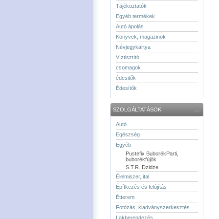
Tájékoztatók
Egyéb termékek
Autó ápolás
Könyvek, magazinok
Névjegykártya
Víztisztító
csomagok
édesitők
Édesítők
SZOLGÁLTATÁSOK
Autó
Egészség
Egyéb
Pustefix BuborékParti,
buborékfújók
S.T.R. Dzidze
Élelmiszer, ital
Építkezés és felújítás
Étterem
Fotózás, kiadványszerkesztés
Lakberendezés