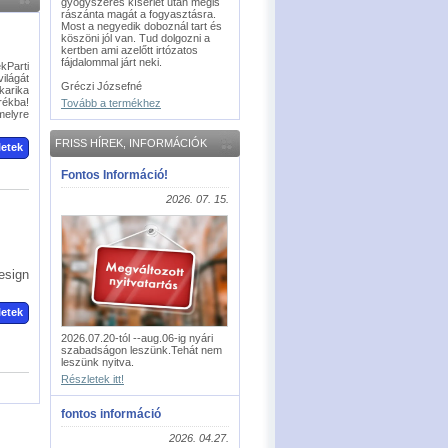
gyógyszeres kísérlet után mégis
rászánta magát a fogyasztásra.
Most a negyedik doboznál tart és
köszöni jól van. Tud dolgozni a
kertben ami azelőtt irtózatos
fájdalommal járt neki.
Parti
ilágát
Gréczi Józsefné
karika
rékba!
Tovább a termékhez
melyre
FRISS HÍREK, INFORMÁCIÓK
letek
Fontos Információ!
2026. 07. 15.
esign
letek
2026.07.20-tól --aug.06-ig nyári
szabadságon leszünk.Tehát nem
leszünk nyitva.
Részletek itt!
fontos információ
2026. 04.27.