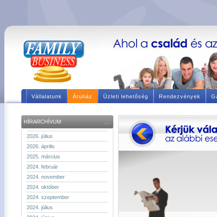
Vállalatunk
Áruház
Üzleti lehetőség
Rendezvények
Ga
HÍRARCHÍVUM
2026. július
2026. április
2025. március
2024. február
2024. november
2024. október
2024. szeptember
2024. július