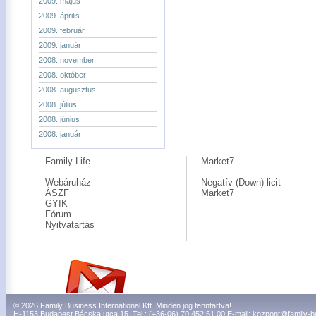
2009. május
2009. április
2009. február
2009. január
2008. november
2008. október
2008. augusztus
2008. július
2008. június
2008. január
Family Life
Market7
Webáruház
Negatív (Down) licit
ÁSZF
Market7
GYIK
Fórum
Nyitvatartás
© 2026 Family Business International Kft. Minden jog fenntartva!
H-1153 Budapest Bácska utca 15. Tel.: (+36-06) 70 452 51 00 E-mail:
kozpont@family-b