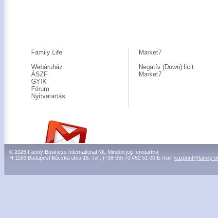
Family Life
Market7
Webáruház
Negatív (Down) licit
ÁSZF
Market7
GYIK
Fórum
Nyitvatartás
© 2026 Family Business International Kft. Minden jog fenntartva!
H-1153 Budapest Bácska utca 15. Tel.: (+36-06) 70 452 51 00 E-mail:
kozpont@family-b