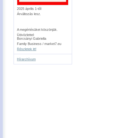
2025 április 1-től
Árváltozás lesz.
A megértésüket köszönjük.
Üdvözlettel:
Borcsányi Gabriella
Family Business / market7.eu
Részletek itt!
Hírarchívum