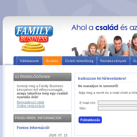
Vállalatunk
Áruház
Üzleti lehetőség
Rendezvények
Ga
ÚJ ÉRDEKLŐDŐKNEK
Iratkozzon fel hírlevelünkre!
Ismerje meg a Family Business
Ne maradjon le semmiről
készpénzt érő előnycsomagját,
Adja meg a
nevét és e-mail címét
a hír
avagy takarítsa meg egy családi
nyaralás árát!
Bemutatkozó oldal
E-mail cím:
Online regisztráció
Név:
FRISS HÍREK, INFORMÁCIÓK
Fontos Információ!
2026. 07. 15.