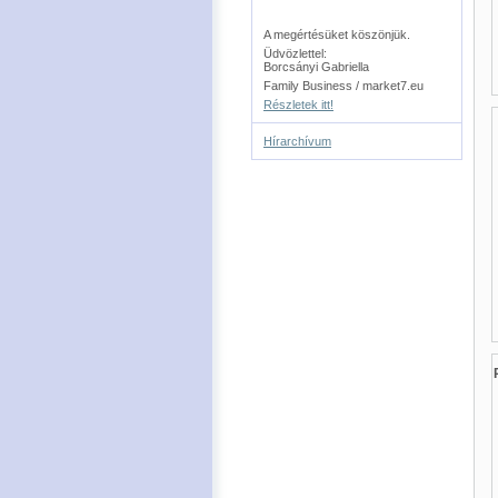
A megértésüket köszönjük.
Üdvözlettel:
Borcsányi Gabriella
Family Business / market7.eu
Részletek itt!
Hírarchívum