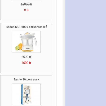
12000 ft
0 ft
Bosch MCP3000 citrusfacsaró
6500 ft
4600 ft
Jamie 30 percesek