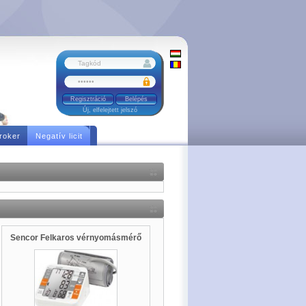
Regisztráció
Új, elfelejtett jelszó
roker
Negatív licit
Sencor Felkaros vérnyomásmérő