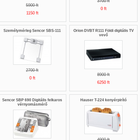
3700 ft
5900 ft
0 ft
1150 ft
Személymérleg Sencor SBS-111
Orion DVBT R111 Földi digitális TV
vevő
2700 ft
8900 ft
0 ft
6250 ft
Sencor SBP 690 Digitális felkaros
Hauser T-224 kenyérpirító
vérnyomásmérő
4900 ft