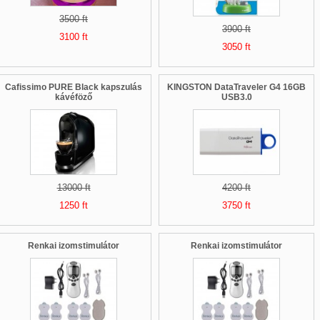
3500 ft
3900 ft
3100 ft
3050 ft
Cafissimo PURE Black kapszulás
KINGSTON DataTraveler G4 16GB
kávéföző
USB3.0
13000 ft
4200 ft
1250 ft
3750 ft
Renkai izomstimulátor
Renkai izomstimulátor