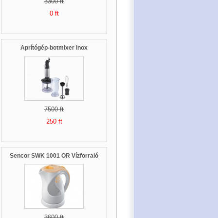
3300 ft
0 ft
Aprítógép-botmixer Inox
7500 ft
250 ft
Sencor SWK 1001 OR Vízforraló
3600 ft