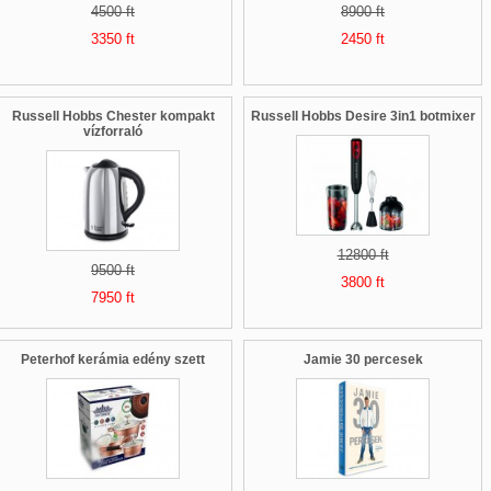
4500 ft
8900 ft
3350 ft
2450 ft
Russell Hobbs Chester kompakt
Russell Hobbs Desire 3in1 botmixer
vízforraló
12800 ft
9500 ft
3800 ft
7950 ft
Peterhof kerámia edény szett
Jamie 30 percesek