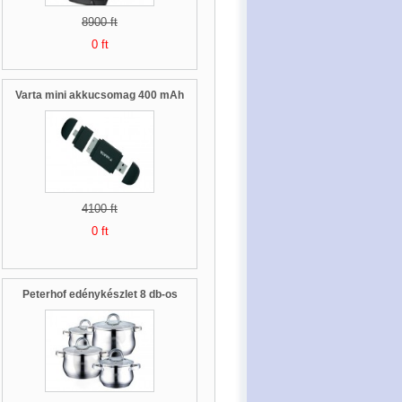
8900 ft
0 ft
Varta mini akkucsomag 400 mAh
4100 ft
0 ft
Peterhof edénykészlet 8 db-os