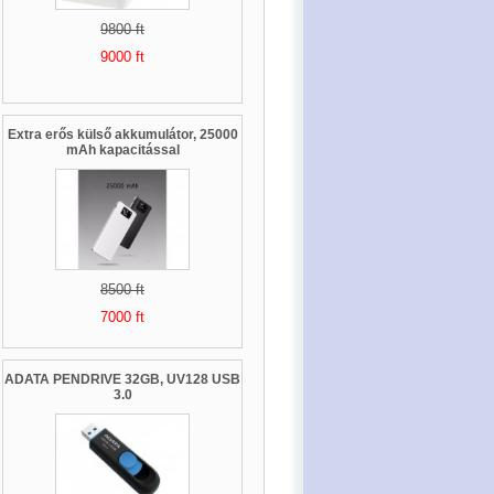
9800 ft
9000 ft
Extra erős külső akkumulátor, 25000
mAh kapacitással
8500 ft
7000 ft
ADATA PENDRIVE 32GB, UV128 USB
3.0