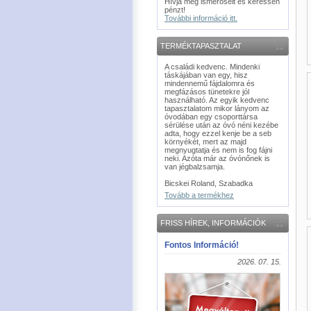
Hívja meg ismerőseit és keressen
pénzt!
További információ itt.
TERMÉKTAPASZTALAT
A családi kedvenc. Mindenki
táskájában van egy, hisz
mindennemű fájdalomra és
megfázásos tünetekre jól
használható. Az egyik kedvenc
tapasztalatom mikor lányom az
óvodában egy csoporttársa
sérülése után az óvó néni kezébe
adta, hogy ezzel kenje be a seb
környékét, mert az majd
megnyugtatja és nem is fog fájni
neki. Azóta már az óvónőnek is
van jégbalzsamja.
Bicskei Roland, Szabadka
Tovább a termékhez
FRISS HÍREK, INFORMÁCIÓK
Fontos Információ!
2026. 07. 15.