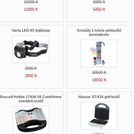
15900 ft
6900 ft
11900 ft
5450 ft
Varta LED X5 fejlámpa
Kristály 1 ivóvíz-utótiszító
berendezés
3900 ft
30500 ft
2800 ft
18550 ft
Russell Hobbs 17936-56 CookHome
Hauser ST-634 gofrisütő
szendvicssütő