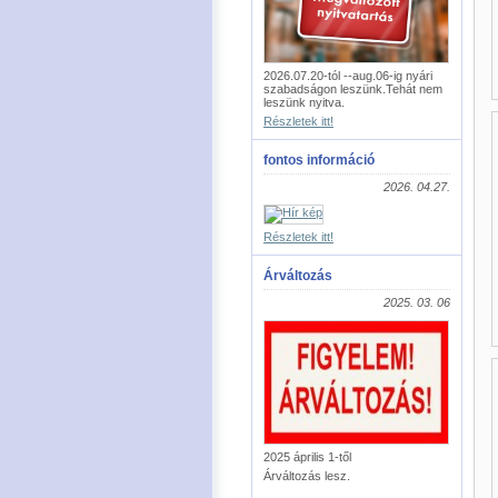
2026.07.20-tól --aug.06-ig nyári
szabadságon leszünk.Tehát nem
leszünk nyitva.
Részletek itt!
fontos információ
2026. 04.27.
Részletek itt!
Árváltozás
2025. 03. 06
2025 április 1-től
Árváltozás lesz.