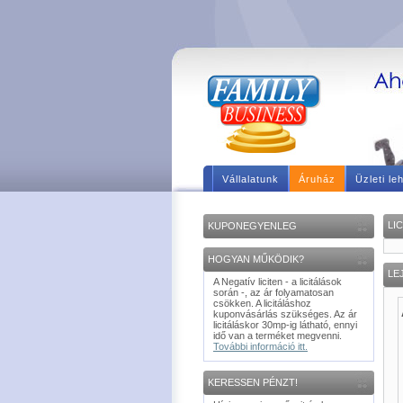
Vállalatunk
Áruház
Üzleti le
LI
KUPONEGYENLEG
HOGYAN MŰKÖDIK?
LE
A Negatív liciten - a licitálások
során -, az ár folyamatosan
csökken. A licitáláshoz
kuponvásárlás szükséges. Az ár
licitáláskor 30mp-ig látható, ennyi
idő van a terméket megvenni.
További információ itt.
KERESSEN PÉNZT!