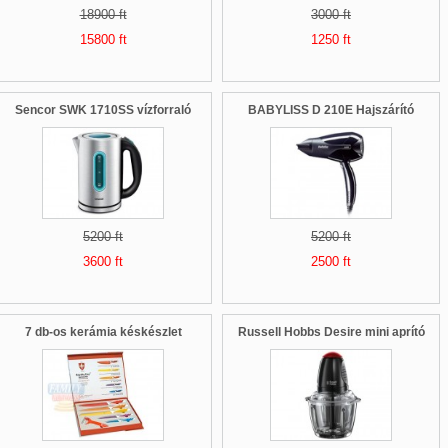
18900 ft
3000 ft
15800 ft
1250 ft
Sencor SWK 1710SS vízforraló
BABYLISS D 210E Hajszárító
5200 ft
5200 ft
3600 ft
2500 ft
7 db-os kerámia késkészlet
Russell Hobbs Desire mini aprító