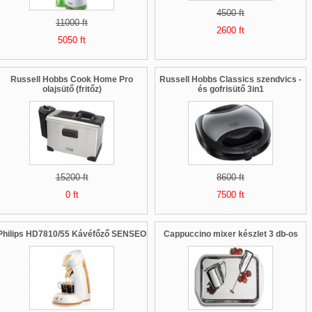
4500 ft
11000 ft
2600 ft
5050 ft
Russell Hobbs Cook Home Pro
Russell Hobbs Classics szendvics -
olajsütő (fritőz)
és gofrisütő 3in1
15200 ft
8600 ft
0 ft
7500 ft
Philips HD7810/55 Kávéfőző SENSEO
Cappuccino mixer készlet 3 db-os