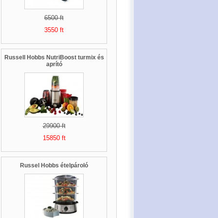
6500 ft
3550 ft
Russell Hobbs NutriBoost turmix és
aprító
29900 ft
15850 ft
Russel Hobbs ételpároló