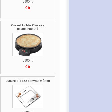
8900 ft
0 ft
Russell Hobbs Classics
palacsintasütő
8900 ft
0 ft
Lucznik PT-852 konyhai mérleg