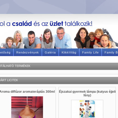
hetőség
Rendezvények
Galéria
KlikkVilág
Family Life
Family B
CITÁLHATÓ TERMÉKEK
JÁRT LICITEK
Aroma diffúzor aromaterápiás 300ml
Éjszakai gyermek lámpa (kutyus éjjeli
fény)