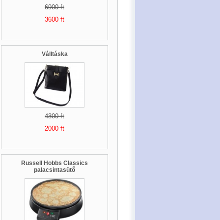
6900 ft
3600 ft
Válltáska
4300 ft
2000 ft
Russell Hobbs Classics
palacsintasütő