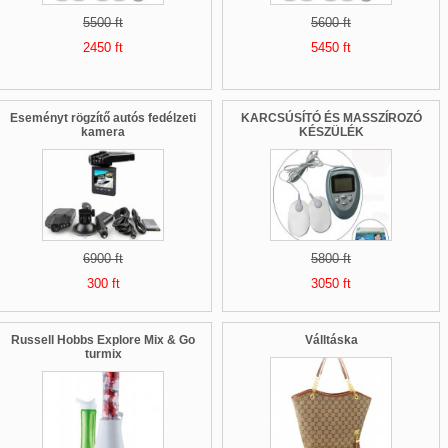
5500 ft
5600 ft
2450 ft
5450 ft
Eseményt rögzítő autós fedélzeti
KARCSÚSÍTÓ ÉS MASSZÍROZÓ
kamera
KÉSZÜLÉK
6900 ft
5800 ft
300 ft
3050 ft
Russell Hobbs Explore Mix & Go
Válltáska
turmix