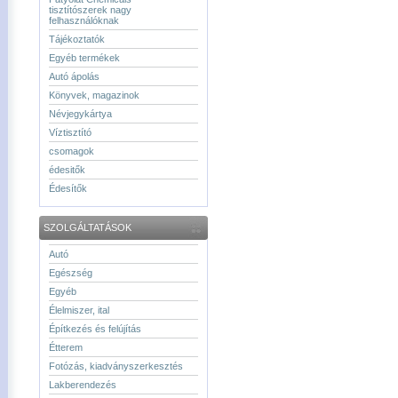
tisztítószerek nagy
felhasználóknak
Tájékoztatók
Egyéb termékek
Autó ápolás
Könyvek, magazinok
Névjegykártya
Víztisztító
csomagok
édesitők
Édesítők
SZOLGÁLTATÁSOK
Autó
Egészség
Egyéb
Élelmiszer, ital
Építkezés és felújítás
Étterem
Fotózás, kiadványszerkesztés
Lakberendezés