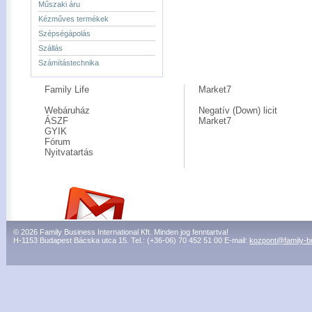
Műszaki áru
Kézműves termékek
Szépségápolás
Szállás
Számítástechnika
Family Life
Market7
Webáruház
Negatív (Down) licit
ÁSZF
Market7
GYIK
Fórum
Nyitvatartás
© 2026 Family Business International Kft. Minden jog fenntartva!
H-1153 Budapest Bácska utca 15. Tel.: (+36-06) 70 452 51 00 E-mail:
kozpont@family-b