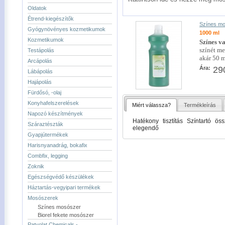
Oldatok
Étrend-kiegészítők
Színes m
Gyógynövényes kozmetikumok
1000 ml
Kozmetikumok
Színes v
színét me
Testápolás
akár 50 m
Arcápolás
Ára:
290
Lábápolás
Hajápolás
Fürdősó, -olaj
Konyhafelszerelések
Miért válassza?
Termékleírás
Napozó készítmények
Hatékony tisztítás Színtartó ö
Száraztészták
elegendő
Gyapjútermékek
Harisnyanadrág, bokafix
Combfix, legging
Zoknik
Egészségvédő készülékek
Háztartás-vegyipari termékek
Mosószerek
Színes mosószer
Biorel fekete mosószer
Patyolat Chemicals -