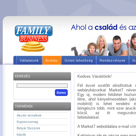
Vállalatunk
Áruház
Üzleti lehetőség
Rendezvények
Ga
Kedves Vásárlóink!
KERESÉS
Fél évvel ezelőtt elindítottuk 
webáruházunkat Market7 néve
Egy új, modern felületet hoztu
létre, ahol kényelmesebben (ak
mobilról) is lehet rendelni 
TERMÉKEK
böngészni több, mint ezer áruci
közül, az itt megszokot
Akciós termékek
feltételekkel.
Kuponcsomag
A Market7 weboldalára e-mail címé
Betyár fűszerek
Kávék
Kattintson ide és nézze meg mos