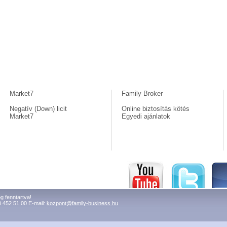
Market7
Family Broker
Negatív (Down) licit
Online biztosítás kötés
Market7
Egyedi ajánlatok
g fenntartva!
0 452 51 00 E-mail:
kozpont@family-business.hu