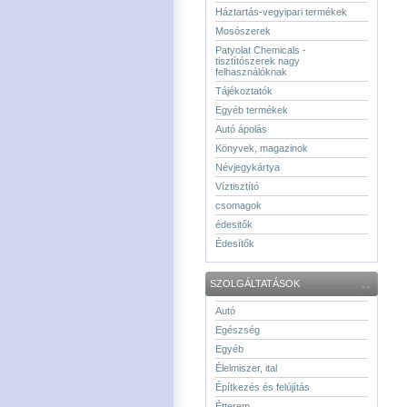
Háztartás-vegyipari termékek
Mosószerek
Patyolat Chemicals -
tisztítószerek nagy
felhasználóknak
Tájékoztatók
Egyéb termékek
Autó ápolás
Könyvek, magazinok
Névjegykártya
Víztisztító
csomagok
édesitők
Édesítők
SZOLGÁLTATÁSOK
Autó
Egészség
Egyéb
Élelmiszer, ital
Építkezés és felújítás
Étterem