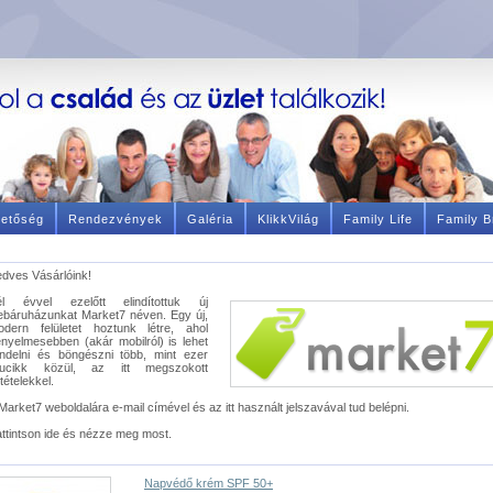
hetőség
Rendezvények
Galéria
KlikkVilág
Family Life
Family B
dves Vásárlóink!
él évvel ezelőtt elindítottuk új
báruházunkat Market7 néven. Egy új,
odern felületet hoztunk létre, ahol
nyelmesebben (akár mobilról) is lehet
ndelni és böngészni több, mint ezer
rucikk közül, az itt megszokott
ltételekkel.
Market7 weboldalára e-mail címével és az itt használt jelszavával tud belépni.
ttintson ide és nézze meg most.
Napvédő krém SPF 50+