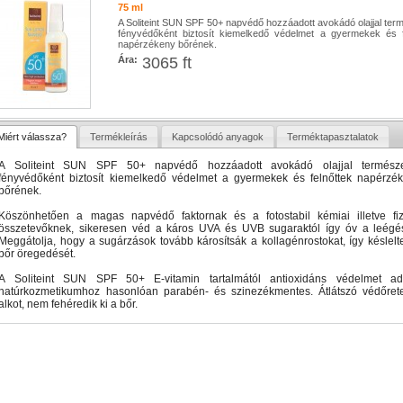
75 ml
A Soliteint SUN SPF 50+ napvédő hozzáadott avokádó olajjal ter
fényvédőként biztosít kiemelkedő védelmet a gyermekek és f
napérzékeny bőrének.
Ára:
3065 ft
Miért válassza?
Termékleírás
Kapcsolódó anyagok
Terméktapasztalatok
A Soliteint SUN SPF 50+ napvédő hozzáadott avokádó olajjal termész
fényvédőként biztosít kiemelkedő védelmet a gyermekek és felnőttek napérzé
bőrének.
Köszönhetően a magas napvédő faktornak és a fotostabil kémiai illetve fiz
összetevőknek, sikeresen véd a káros UVA és UVB sugaraktól így óv a leégés
Meggátolja, hogy a sugárzások tovább károsítsák a kollagénrostokat, így késlelte
bőr öregedését.
A Soliteint SUN SPF 50+ E-vitamin tartalmától antioxidáns védelmet a
natúrkozmetikumhoz hasonlóan parabén- és szinezékmentes. Átlátszó védőret
alkot, nem fehéredik ki a bőr.