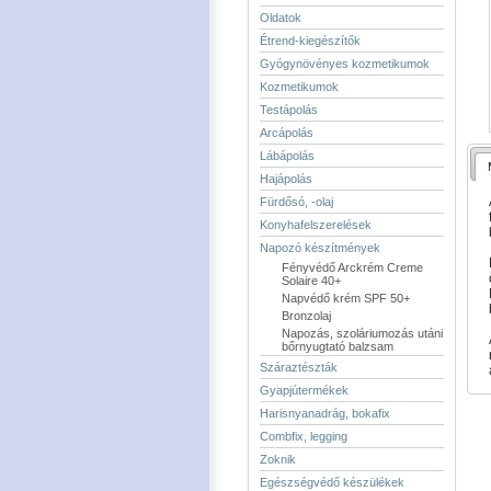
Oldatok
Étrend-kiegészítők
Gyógynövényes kozmetikumok
Kozmetikumok
Testápolás
Arcápolás
Lábápolás
Hajápolás
Fürdősó, -olaj
Konyhafelszerelések
Napozó készítmények
Fényvédő Arckrém Creme
Solaire 40+
Napvédő krém SPF 50+
Bronzolaj
Napozás, szoláriumozás utáni
bőrnyugtató balzsam
Száraztészták
Gyapjútermékek
Harisnyanadrág, bokafix
Combfix, legging
Zoknik
Egészségvédő készülékek