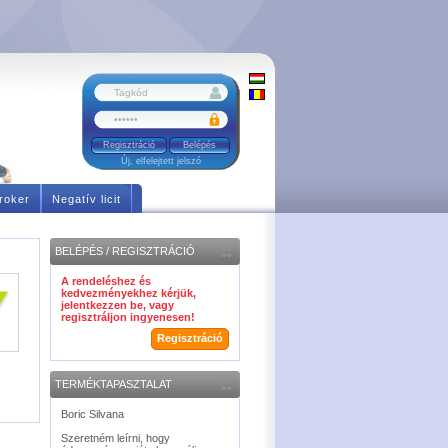
Regisztráció
Új, elfelejtett jelszó
roker
Negatív licit
BELÉPÉS / REGISZTRÁCIÓ
A rendeléshez és
kedvezményekhez kérjük,
jelentkezzen be, vagy
regisztráljon ingyenesen!
Regisztráció
TERMÉKTAPASZTALAT
Boric Silvana
Szeretném leírni, hogy