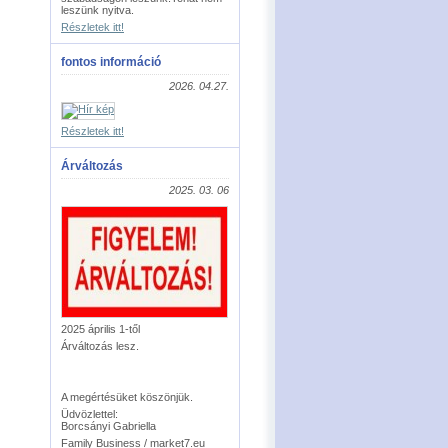
leszünk nyitva.
Részletek itt!
fontos információ
2026. 04.27.
Részletek itt!
Árváltozás
2025. 03. 06
2025 április 1-től
Árváltozás lesz.
A megértésüket köszönjük.
Üdvözlettel:
Borcsányi Gabriella
Family Business / market7.eu