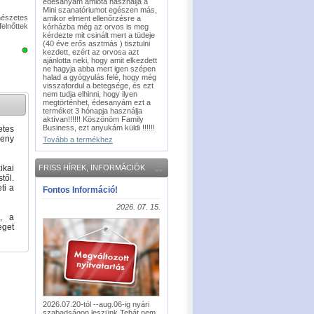
édesanyám amióta használja a
Mini szanatóriumot egészen más,
mészetes
amikor elment ellenőrzésre a
elnőttek
kórházba még az orvos is meg
kérdezte mit csinált mert a tüdeje
(40 éve erős asztmás ) tisztulni
kezdett, ezért az orvosa azt
ajánlotta neki, hogy amit elkezdett
ne hagyja abba mert igen szépen
halad a gyógyulás felé, hogy még
visszafordul a betegsége, és ezt
nem tudja elhinni, hogy ilyen
megtörténhet, édesanyám ezt a
terméket 3 hónapja használja
aktívan!!!!!! Köszönöm Family
Business, ezt anyukám küldi !!!!!!
etes
keny
Tovább a termékhez
ikai
FRISS HÍREK, INFORMÁCIÓK
től.
ti a
Fontos Információ!
2026. 07. 15.
d, a
eget
2026.07.20-tól --aug.06-ig nyári
szabadságon leszünk.Tehát nem