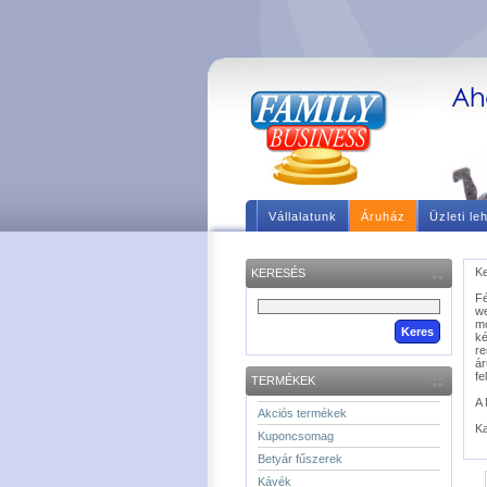
Vállalatunk
Áruház
Üzleti le
Ke
KERESÉS
F
we
m
ké
re
á
fe
TERMÉKEK
A 
Akciós termékek
Ka
Kuponcsomag
Betyár fűszerek
Kávék