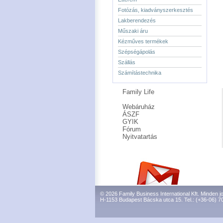
Fotózás, kiadványszerkesztés
Lakberendezés
Műszaki áru
Kézműves termékek
Szépségápolás
Szállás
Számítástechnika
Family Life
Webáruház
ÁSZF
GYIK
Fórum
Nyitvatartás
© 2026 Family Business International Kft. Minden jo
H-1153 Budapest Bácska utca 15. Tel.: (+36-06) 7