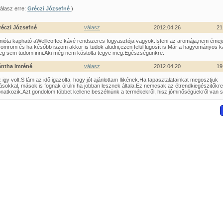
álasz erre:
Gréczi Józsefné
)
réczi Józsefné
válasz
2012.04.26
21
ióta kapható aWelllcoffee kávé rendszeres fogyasztója vagyok.Isteni az aromája,nem émej
omrom és ha később iszom akkor is tudok aludni,ezen felül lugosít is.Már a hagyományos k
g sem tudom inni.Aki még nem kóstolta tegye meg.Egészségünkre.
ántha Imréné
válasz
2012.04.20
19
 igy volt.S lám az idő igazolta, hogy jót ajánlottam Ilikének.Ha tapasztalatainkat megosztjuk
sokkal, mások is fognak örülni ha jobban lesznek általa.Ez nemcsak az étrendkiegészitőkre
natkozik.Azt gondolom többet kellene beszélnünk a termékekről, hisz jóminőségüekről van s