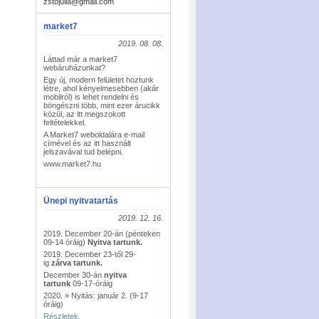
zstojulia@gmail.com
market7
2019. 08. 08.
Láttad már a market7
webáruházunkat?
Egy új, modern felületet hoztunk
létre, ahol kényelmesebben (akár
mobilról) is lehet rendelni és
böngészni több, mint ezer árucikk
közül, az itt megszokott
feltételekkel.
A Market7 weboldalára e-mail
címével és az itt használt
jelszavával tud belépni.
www.market7.hu
Ünepi nyitvatartás
2019. 12. 16.
2019. December 20-án (pénteken
09-14 óráig)
Nyitva tartunk.
2019. December 23-től 29-
ig
zárva tartunk.
December 30-án
nyitva
tartunk
09-17-óráig
2020. » Nyitás: január 2. (9-17
óráig)
Részletek.