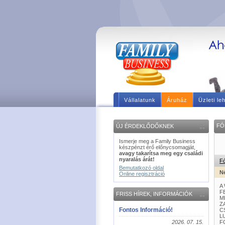
Vállalatunk
Áruház
Üzleti le
FÓ
ÚJ ÉRDEKLŐDŐKNEK
Ismerje meg a Family Business
készpénzt érő előnycsomagját,
avagy takarítsa meg egy családi
nyaralás árát!
F
Bemutatkozó oldal
N
Online regisztráció
A
F
FRISS HÍREK, INFORMÁCIÓK
M
Z
Fontos Információ!
C
L
2026. 07. 15.
F