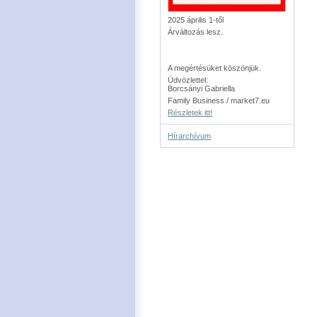
2025 április 1-től
Árváltozás lesz.
A megértésüket köszönjük.
Üdvözlettel:
Borcsányi Gabriella
Family Business / market7.eu
Részletek itt!
Hírarchívum