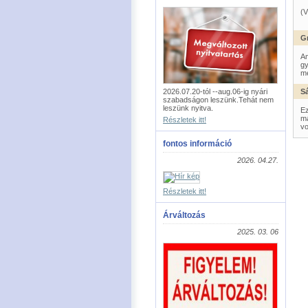
(V
G
Am
gy
me
2026.07.20-tól --aug.06-ig nyári
S
szabadságon leszünk.Tehát nem
leszünk nyitva.
Ez
má
Részletek itt!
vo
fontos információ
2026. 04.27.
Részletek itt!
Árváltozás
2025. 03. 06