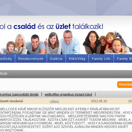
hetőség
Rendezvények
Galéria
KlikkVilág
Family Life
Family B
RUM
Hozzász
órumhoz kapcsolódó témák
wellcoffee organikus instant kávé
émeth Istvánné
válasz
2012.05.10
15
 WELLCOFE KÁVÉ MIKOR ELŐSZŐR MEGJELENT A FEMILY KÍNÁLATÁBA KICSIT
ENTARTÁSSAL FOGADTAM. DE MINT MINDEN ÚJ TERMÉKET MEGRENDELTEM , HOG
EGGYŐZŐDJEK A LEÍRTAK VALÓSÁGÁRÓL . MEGLEPETÉSEMRE NAGYON FINOM
AMATOS ÍZZEL TALÁLKOZTAM . AZÓTA CSAK EZT A KÁVÉT TUDOM MEGINNI . MIVEL A
SERSAV NEM MARJA A GYOMROM , MIVEL KÖZTUDOTT , HOGY A GANODERMA GOM
UGOSÍTJA A SZERVEZETET. EZÉRT AJÓ SZÍVVEL AJÁNLOM MINDEN KEDVES KÁVÉT
OGYASZTÓNAK .