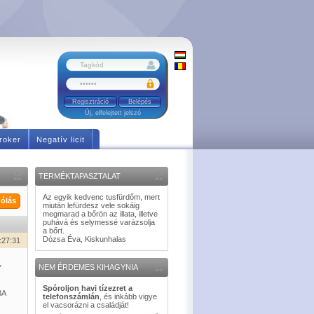
Regisztráció
Új, elfelejtett jelszó
roker
Negatív licit
TERMÉKTAPASZTALAT
Az egyik kedvenc tusfürdőm, mert
ólás
miután lefürdesz vele sokáig
megmarad a bőrön az illata, illetve
puhává és selymessé varázsolja
a bőrt.
Dózsa Éva, Kiskunhalas
:27:31
NEM ÉRDEMES KIHAGYNIA
Y
Spóroljon havi tízezret a
BA
telefonszámlán
, és inkább vigye
el vacsorázni a családját!