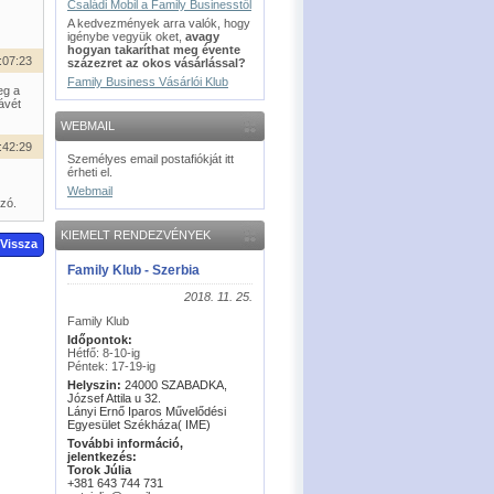
Családi Mobil a Family Businesstől
A kedvezmények arra valók, hogy
igénybe vegyük oket,
avagy
hogyan takaríthat meg évente
:07:23
százezret az okos vásárlással?
Family Business Vásárlói Klub
eg a
ávét
WEBMAIL
:42:29
Személyes email postafiókját itt
érheti el.
Webmail
zó.
KIEMELT RENDEZVÉNYEK
Vissza
Family Klub - Szerbia
2018. 11. 25.
Family Klub
Időpontok:
Hétfő: 8-10-ig
Péntek: 17-19-ig
Helyszin:
24000 SZABADKA,
József Attila u 32.
Lányi Ernő Iparos Művelődési
Egyesület Székháza( IME)
További információ,
jelentkezés:
Torok Júlia
+381 643 744 731