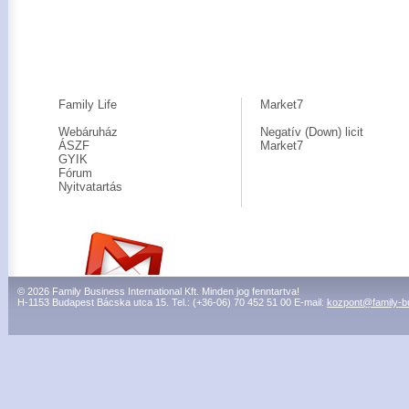
Family Life
Market7
Webáruház
Negatív (Down) licit
ÁSZF
Market7
GYIK
Fórum
Nyitvatartás
© 2026 Family Business International Kft. Minden jog fenntartva!
H-1153 Budapest Bácska utca 15. Tel.: (+36-06) 70 452 51 00 E-mail:
kozpont@family-b