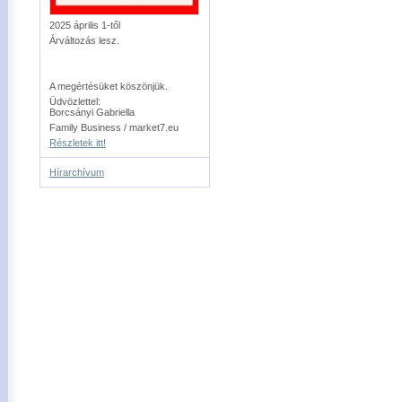
2025 április 1-től
Árváltozás lesz.
A megértésüket köszönjük.
Üdvözlettel:
Borcsányi Gabriella
Family Business / market7.eu
Részletek itt!
Hírarchívum