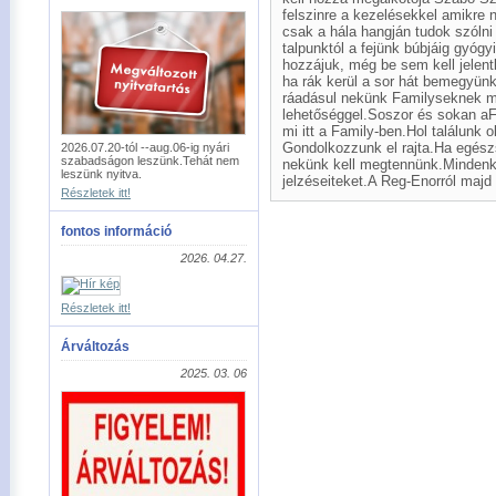
felszinre a kezelésekkel amikre
csak a hála hangján tudok szóln
talpunktól a fejünk búbjáig gyóg
hozzájuk, még be sem kell jelent
ha rák kerül a sor hát bemegyünk
ráadásul nekünk Familyseknek még
lehetőséggel.Soszor és sokan aF
mi itt a Family-ben.Hol találunk 
Gondolkozzunk el rajta.Ha egész
2026.07.20-tól --aug.06-ig nyári
szabadságon leszünk.Tehát nem
nekünk kell megtennünk.Mindenk
leszünk nyitva.
jelzéseiteket.A Reg-Enorról majd
Részletek itt!
fontos információ
2026. 04.27.
Részletek itt!
Árváltozás
2025. 03. 06