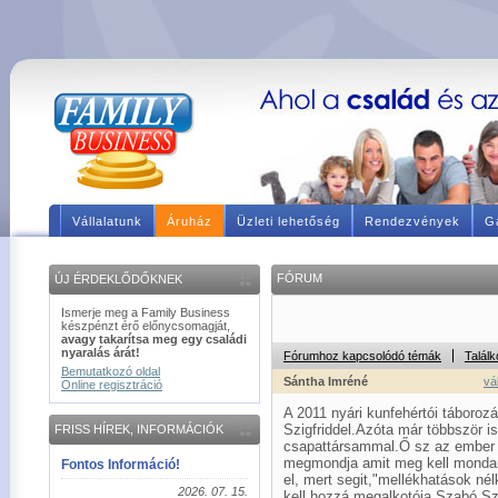
Vállalatunk
Áruház
Üzleti lehetőség
Rendezvények
Ga
FÓRUM
ÚJ ÉRDEKLŐDŐKNEK
Ismerje meg a Family Business
készpénzt érő előnycsomagját,
avagy takarítsa meg egy családi
nyaralás árát!
Fórumhoz kapcsolódó témák
Találk
Bemutatkozó oldal
Sántha Imréné
vá
Online regisztráció
A 2011 nyári kunfehértói táboroz
Szigfriddel.Azóta már többször i
FRISS HÍREK, INFORMÁCIÓK
csapattársammal.Ő sz az ember a
megmondja amit meg kell mondan
Fontos Információ!
el, mert segit,"mellékhatások n
2026. 07. 15.
kell hozzá megalkotója Szabó Szi