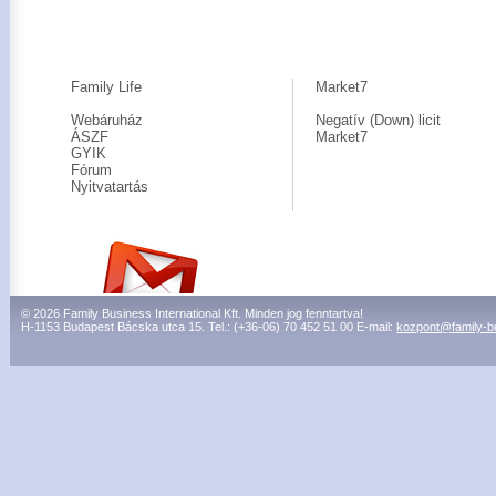
Family Life
Market7
Webáruház
Negatív (Down) licit
ÁSZF
Market7
GYIK
Fórum
Nyitvatartás
© 2026 Family Business International Kft. Minden jog fenntartva!
H-1153 Budapest Bácska utca 15. Tel.: (+36-06) 70 452 51 00 E-mail:
kozpont@family-b