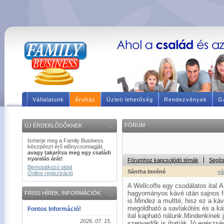
Vállalatunk
Áruház
Üzleti lehetőség
Rendezvények
Ga
FÓRUM
ÚJ ÉRDEKLŐDŐKNEK
Ismerje meg a Family Business
készpénzt érő előnycsomagját,
avagy takarítsa meg egy családi
nyaralás árát!
Fórumhoz kapcsolódó témák
Segít
Bemutatkozó oldal
Sántha Imréné
vá
Online regisztráció
A Wellcoffe egy csodálatos ital.
hagyományos kávé után sajnos fe
FRISS HÍREK, INFORMÁCIÓK
is.Mindez a multté, hisz ez a ká
megoldható a savlakötés és a ká
Fontos Információ!
ital kapható nálunk.Mindenkinek
2026. 07. 15.
szenvedők is ihatják.Jó egészsé