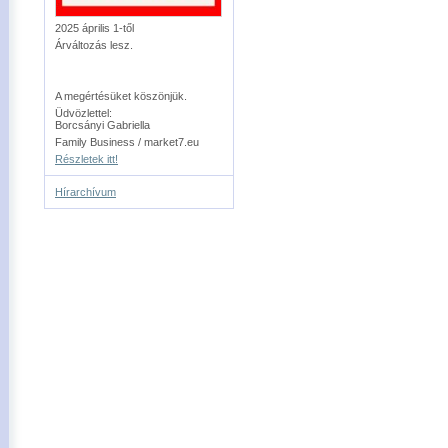
2025 április 1-től
Árváltozás lesz.
A megértésüket köszönjük.
Üdvözlettel:
Borcsányi Gabriella
Family Business / market7.eu
Részletek itt!
Hírarchívum