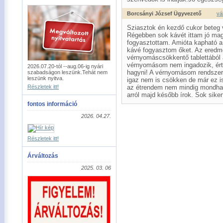
Borcsányi József Ügyvezető
vá
Sziasztok én kezdő cukor beteg
Régebben sok kávét ittam jó maga
fogyasztottam. Amióta kapható a
kávé fogyasztom őket. Az eredmén
vérnyomáscsökkentő tablettából 
vérnyomásom nem ingadozik, érté
2026.07.20-tól --aug.06-ig nyári
hagyni! A vérnyomásom rendszer
szabadságon leszünk.Tehát nem
leszünk nyitva.
igaz nem is csökken de már ez i
Részletek itt!
az étrendem nem mindig mondhat
arról majd később írok. Sok sike
fontos információ
2026. 04.27.
Részletek itt!
Árváltozás
2025. 03. 06