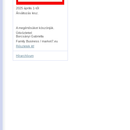
2025 április 1-től
Árváltozás lesz.
A megértésüket köszönjük.
Üdvözlettel:
Borcsányi Gabriella
Family Business / market7.eu
Részletek itt!
Hírarchívum