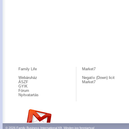
Family Life
Market7
Webáruház
Negatív (Down) licit
ÁSZF
Market7
GYIK
Fórum
Nyitvatartás
© 2026 Family Business International Kft. Minden jog fenntartva!