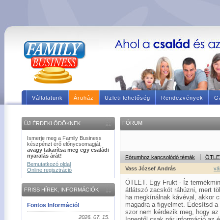
Vállalatunk
Áruház
Üzleti lehetőség
Rendezvények
Ga
FÓRUM
ÚJ ÉRDEKLŐDŐKNEK
Ismerje meg a Family Business
készpénzt érő előnycsomagját,
avagy takarítsa meg egy családi
nyaralás árát!
Fórumhoz kapcsolódó témák
ÖTLE
Bemutatkozó oldal
Vass József András
vá
Online regisztráció
ÖTLET. Egy Frukt - Íz termékmin
átlátszó zacskót ráhúzni, mert t
FRISS HÍREK, INFORMÁCIÓK
ha megkínálnak kávéval, akkor cs
magadra a figyelmet. Édesítsd a k
Fontos Információ!
szor nem kérdezik meg, hogy az m
2026. 07. 15.
Innentől csak pár információ az 