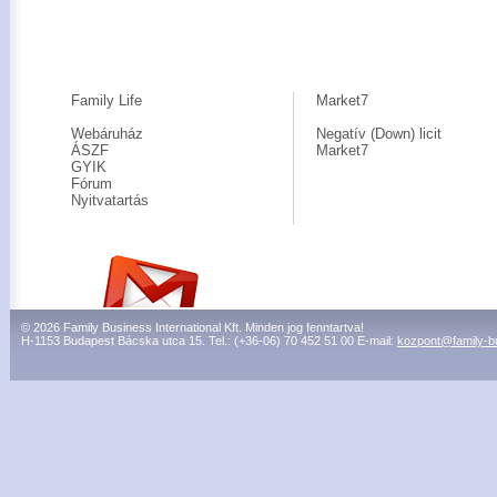
Family Life
Market7
Webáruház
Negatív (Down) licit
ÁSZF
Market7
GYIK
Fórum
Nyitvatartás
© 2026 Family Business International Kft. Minden jog fenntartva!
H-1153 Budapest Bácska utca 15. Tel.: (+36-06) 70 452 51 00 E-mail:
kozpont@family-b