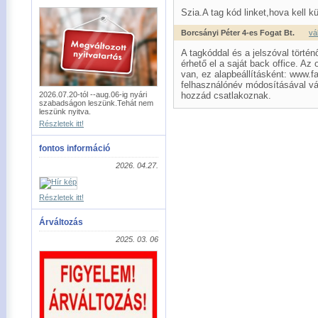
Szia.A tag kód linket,hova kell 
Borcsányi Péter 4-es Fogat Bt.
vá
A tagkóddal és a jelszóval történ
érhető el a saját back office. A
van, ez alapbeállításként: www.f
felhasználónév módosításával vál
2026.07.20-tól --aug.06-ig nyári
hozzád csatlakoznak.
szabadságon leszünk.Tehát nem
leszünk nyitva.
Részletek itt!
fontos információ
2026. 04.27.
Részletek itt!
Árváltozás
2025. 03. 06