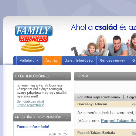
Vállalatunk
Áruház
Üzleti lehetőség
Rendezvények
Ga
FÓRUM
ÚJ ÉRDEKLŐDŐKNEK
Ismerje meg a Family Business
készpénzt érő előnycsomagját,
avagy takarítsa meg egy családi
nyaralás árát!
Fórumhoz kapcsolódó témák
Hogya
Bemutatkozó oldal
Borcsányi Adrienn
vá
Online regisztráció
Az ismerőseidnek ha szeretnéd,
FRISS HÍREK, INFORMÁCIÓK
(Válasz erre:
Pappné Takács Bo
Fontos Információ!
Pappné Takács Borbála
vá
2026. 07. 15.