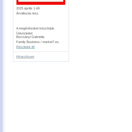
2025 április 1-től
Árváltozás lesz.
A megértésüket köszönjük.
Üdvözlettel:
Borcsányi Gabriella
Family Business / market7.eu
Részletek itt!
Hírarchívum