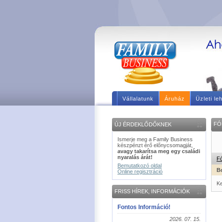
Vállalatunk
Áruház
Üzleti le
FÓ
ÚJ ÉRDEKLŐDŐKNEK
Ismerje meg a Family Business
készpénzt érő előnycsomagját,
avagy takarítsa meg egy családi
nyaralás árát!
F
Bemutatkozó oldal
Bo
Online regisztráció
Ke
FRISS HÍREK, INFORMÁCIÓK
Fontos Információ!
2026. 07. 15.