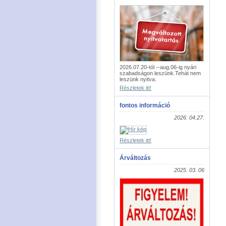
2026.07.20-tól --aug.06-ig nyári
szabadságon leszünk.Tehát nem
leszünk nyitva.
Részletek itt!
fontos információ
2026. 04.27.
Részletek itt!
Árváltozás
2025. 03. 06