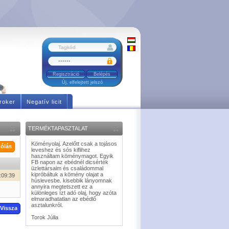
Regisztráció
Új, elfelejtett jelszó
roker
Negatív licit
TERMÉKTAPASZTALAT
Köményolaj. Azelőtt csak a tojásos
ólás
leveshez és sós kiflihez
használtam köménymagot. Egyik
FB napon az ebédnél dicsérték
üzlettársaim és családommal
kipróbáltuk a kömény olajat a
:09:39
húslevesbe. kisebbik lányomnak
annyira megtetszett ez a
különleges ízt adó olaj, hogy azóta
elmaradhatatlan az ebédlő
asztalunkról.
Vissza
Torok Júlia