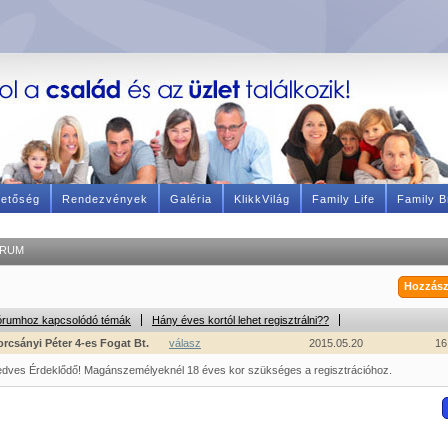
hetőség
Rendezvények
Galéria
KlikkVilág
Family Life
Family B
RUM
Hozzász
órumhoz kapcsolódó témák
Hány éves kortól lehet regisztrálni??
rcsányi Péter 4-es Fogat Bt.
válasz
2015.05.20
16
dves Érdeklődő! Magánszemélyeknél 18 éves kor szükséges a regisztrációhoz.