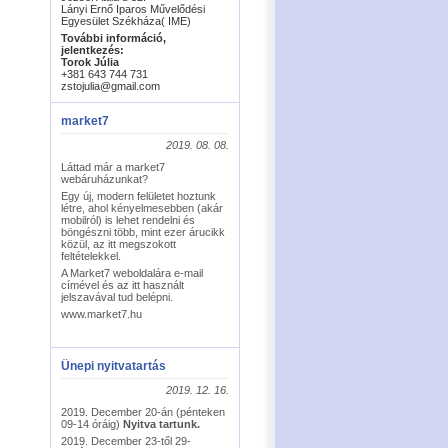
Lányi Ernő Iparos Művelődési
Egyesület Székháza( IME)
További információ,
jelentkezés:
Torok Júlia
+381 643 744 731
zstojulia@gmail.com
market7
2019. 08. 08.
Láttad már a market7
webáruházunkat?
Egy új, modern felületet hoztunk
létre, ahol kényelmesebben (akár
mobilról) is lehet rendelni és
böngészni több, mint ezer árucikk
közül, az itt megszokott
feltételekkel.
A Market7 weboldalára e-mail
címével és az itt használt
jelszavával tud belépni.
www.market7.hu
Ünepi nyitvatartás
2019. 12. 16.
2019. December 20-án (pénteken
09-14 óráig)
Nyitva tartunk.
2019. December 23-től 29-