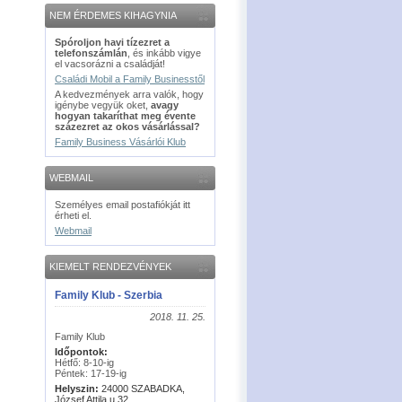
NEM ÉRDEMES KIHAGYNIA
Spóroljon havi tízezret a
telefonszámlán
, és inkább vigye
el vacsorázni a családját!
Családi Mobil a Family Businesstől
A kedvezmények arra valók, hogy
igénybe vegyük oket,
avagy
hogyan takaríthat meg évente
százezret az okos vásárlással?
Family Business Vásárlói Klub
WEBMAIL
Személyes email postafiókját itt
érheti el.
Webmail
KIEMELT RENDEZVÉNYEK
Family Klub - Szerbia
2018. 11. 25.
Family Klub
Időpontok:
Hétfő: 8-10-ig
Péntek: 17-19-ig
Helyszin:
24000 SZABADKA,
József Attila u 32.