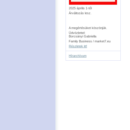
2025 április 1-től
Árváltozás lesz.
A megértésüket köszönjük.
Üdvözlettel:
Borcsányi Gabriella
Family Business / market7.eu
Részletek itt!
Hírarchívum