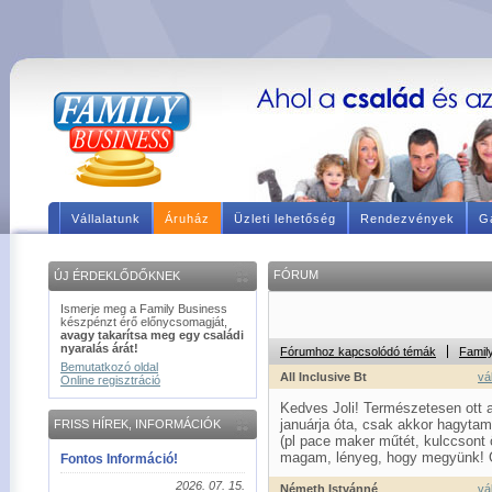
Vállalatunk
Áruház
Üzleti lehetőség
Rendezvények
Ga
FÓRUM
ÚJ ÉRDEKLŐDŐKNEK
Ismerje meg a Family Business
készpénzt érő előnycsomagját,
avagy takarítsa meg egy családi
nyaralás árát!
Fórumhoz kapcsolódó témák
Famil
Bemutatkozó oldal
All Inclusive Bt
vá
Online regisztráció
Kedves Joli! Természetesen ott
januárja óta, csak akkor hagytam
FRISS HÍREK, INFORMÁCIÓK
(pl pace maker műtét, kulccsont
magam, lényeg, hogy megyünk! 
Fontos Információ!
2026. 07. 15.
Németh Istvánné
vá