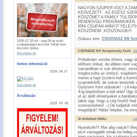
NAGYON SZUPER VOLT A ZAM
KEDVEZETT . AZ EGÉSZ SZE
KÖSZÖNET A FAMILY TULJDO
RENDKÍVÜLI PROGRAMOKÉR, 
ÍRNI CSUPÁN ANNYIT FELEJT
KÖSZÖNÖM ,KÖSZÖNJÜK!!!
(Válasz erre:
CSIVIVASZ Kft Szt
2026.07.20-tól --aug.06-ig nyári
szabadságon leszünk.Tehát nem
leszünk nyitva.
CSIVIVASZ Kft Sztupinszky Zsolt
vá
Részletek itt!
Próbálnám versbe önteni, vagy d
fontos információ
előttem írókat, de ebben nem vagy
zamárdiban is sok élményt, versen
2026. 04.27.
meglocsolta az öntöző, majdnem 
menni a hajó (szokni kell a kormá
szamárkőről, de sokan lenézték a
Részletek itt!
Győztem futni utánatok! :-) A ké
4-ig bepótoltam a bál után! Úgy
Árváltozás
el az átélt élményeket a barátait
(akár úgy, hogy a cég fizeti)! h
2025. 03. 06
szervezésben! :-) De tudjátok mi
megoldjuk! Hálás feladat, ha enn
Ai Ardelean Ildiko
vá
Nyaralunk!!! Mar alig varjuk!! M
picit vastagabb ruhak,ha hideg va
meg vacsorara..kis szalonna,turo.