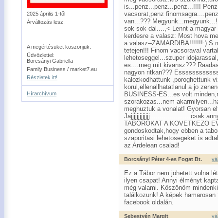
is...penz...penz...penz...!!!! Pe
vacsorat,penz finomsagra....penz.
2025 április 1-től
van...??? Megyunk...megyunk...!!!
Árváltozás lesz.
sok sok dal....,< Lennt a magyar 
kerdesre a valasz: Most hova m
a valasz--ZAMARDIBA!!!!!!!:) S m
A megértésüket köszönjük.
tetejen!!! Finom vacsoraval varta
Üdvözlettel:
lehetoseggel...szuper idojarassal
Borcsányi Gabriella
es....meg mit kivansz??? Raadas
Family Business / market7.eu
nagyon ritkan??? Essssssssssss
Részletek itt!
kalozkodhattunk ,poroghettunk vi
korul,ellenallhatatlanul a jo zen
Hírarchívum
BUSINESS-ES...es volt minden,m
szorakozas...nem akarmilyen...h
meghuztuk a vonalat! Gyorsan elt
Jajjjjjjjjjjjjj.....................
TABOROKAT A KOVETKEZO EVEKR
gondoskodtak,hogy ebben a tabo
szaporitasi lehetosegeket is adta
az Ardelean csalad!
Borcsányi Péter 4-es Fogat Bt.
vá
Ez a Tábor nem jöhetett volna lé
ilyen csapat! Annyi élményt kap
még valami. Köszönöm mindenkin
találkozunk! A képek hamarosan f
facebook oldalán.
Sebestyén Margit
vá