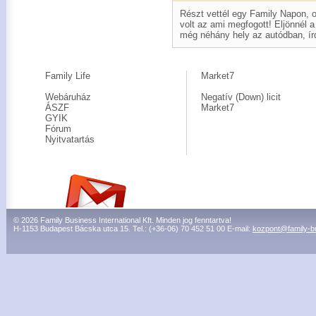
Részt vettél egy Family Napon, 
volt az ami megfogott! Eljönnél 
még néhány hely az autódban, írd
Family Life
Market7
Webáruház
Negatív (Down) licit
ÁSZF
Market7
GYIK
Fórum
Nyitvatartás
© 2026 Family Business International Kft. Minden jog fenntartva!
H-1153 Budapest Bácska utca 15. Tel.: (+36-06) 70 452 51 00 E-mail:
kozpont@family-b