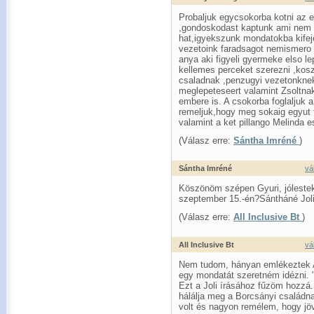
Probaljuk egycsokorba kotni az el
,gondoskodast kaptunk ami nem f
hat,igyekszunk mondatokba kifeje
vezetoink faradsagot nemismero m
anya aki figyeli gyermeke elso l
kellemes perceket szerezni ,kos
csaladnak ,penzugyi vezetonknek
meglepeteseert valamint Zsoltnak
embere is. A csokorba foglaljuk 
remeljuk,hogy meg sokaig egyut 
valamint a ket pillango Melinda e
(Válasz erre:
Sántha Imréné
)
Sántha Imréné
vá
Köszönöm szépen Gyuri, jóleste
szeptember 15.-én?Sántháné Jol
(Válasz erre:
All Inclusive Bt
)
All Inclusive Bt
vá
Nem tudom, hányan emlékeztek Al
egy mondatát szeretném idézni. 
Ezt a Joli írásához fűzöm hozzá
hálálja meg a Borcsányi családna
volt és nagyon remélem, hogy j