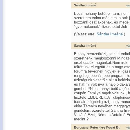
Sántha Imréné
vá
Bocsi néhány betüt elirtam, nem 
szerettem volna már leirni a sok 
hozzánk csatlakoznak, és megéli
"gyermekeinek".Szeretettel Joli
(Válasz erre:
Sántha Imréné
)
Sántha Imréné
vá
Bizony nemzetközi, hisz itt volt
szeretnénk megköszönni Mindazok
érezhessük magunkat.Nem irok ne
töltöttünk el együtt ez a nagy c
fórumra tévednek higyjék el igaza
rengeteg jobbnál jobb program, h
üzletágunk vezetője állt a kalóz
és hát mi volt irva a hajó oldaká
gombot!!!Nincs annyi betü a gépe
csupán Familys tagok voltunk , 
tisztelő EMBEREK.A Tulajdonoso
tudnak:mégpedig azt, hogy mar
előre.Társaim nevében méggeg
gondolom.Szeretettel Sántha Imré
Violáné Ezsi, Németh Antakné Ed
megint ?
Borcsányi Péter 4-es Fogat Bt.
vá