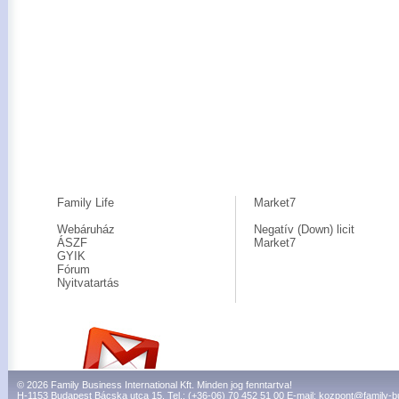
Family Life
Market7
Webáruház
Negatív (Down) licit
ÁSZF
Market7
GYIK
Fórum
Nyitvatartás
© 2026 Family Business International Kft. Minden jog fenntartva!
H-1153 Budapest Bácska utca 15. Tel.: (+36-06) 70 452 51 00 E-mail:
kozpont@family-b