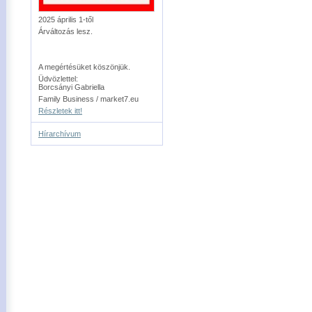
2025 április 1-től
Árváltozás lesz.
A megértésüket köszönjük.
Üdvözlettel:
Borcsányi Gabriella
Family Business / market7.eu
Részletek itt!
Hírarchívum