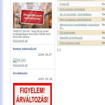
Frukt-ÍZ
Bo
SLS mentes termékek
Gr
Az új mosógél - kipróbáltam:
Sl
Mini honlapom elérhetősége
Gr
Megosztom gondolataim másokkal
Bo
is...
2026.07.20-tól --aug.06-ig nyári
FB történetek
Bo
szabadságon leszünk.Tehát nem
leszünk nyitva.
Mesélje el történetét
Va
Részletek itt!
Fényvirágos üzlet
BI
fontos információ
1
2
2026. 04.27.
Részletek itt!
Árváltozás
2025. 03. 06