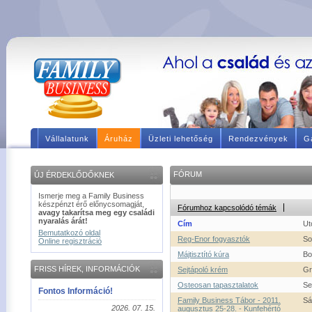
Vállalatunk
Áruház
Üzleti lehetőség
Rendezvények
Ga
FÓRUM
ÚJ ÉRDEKLŐDŐKNEK
Ismerje meg a Family Business
készpénzt érő előnycsomagját,
Fórumhoz kapcsolódó témák
avagy takarítsa meg egy családi
nyaralás árát!
Cím
Ut
Bemutatkozó oldal
Reg-Enor fogyasztók
So
Online regisztráció
Májtisztító kúra
Bo
FRISS HÍREK, INFORMÁCIÓK
Sejtápoló krém
Gr
Osteosan tapasztalatok
Se
Fontos Információ!
Family Business Tábor - 2011.
Sá
2026. 07. 15.
augusztus 25-28. - Kunfehértó