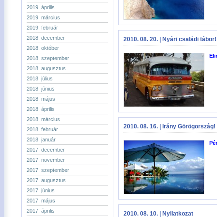
2019. április
2019. március
2019. február
2018. december
2010. 08. 20. | Nyári családi tábor!
2018. október
El
2018. szeptember
2018. augusztus
2018. július
2018. június
2018. május
2018. április
2018. március
2010. 08. 16. | Irány Görögország!
2018. február
2018. január
Pé
2017. december
2017. november
2017. szeptember
2017. augusztus
2017. június
2017. május
2017. április
2010. 08. 10. | Nyilatkozat