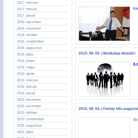
2017. március
Kár
2017. február
2017. január
2016. december
2016. november
2016. október
2016. szeptember
2016. augusztus
2010. 08. 05. | Munkalap oktatás!
2016. július
2016. június
A 
2016. május
2016. április
2016. március
2016. február
2016. január
2015. december
2015. november
2010. 08. 04. | Family Info auguszt
2015. október
2015. szeptember
Meg
2015. augusztus
2015. július