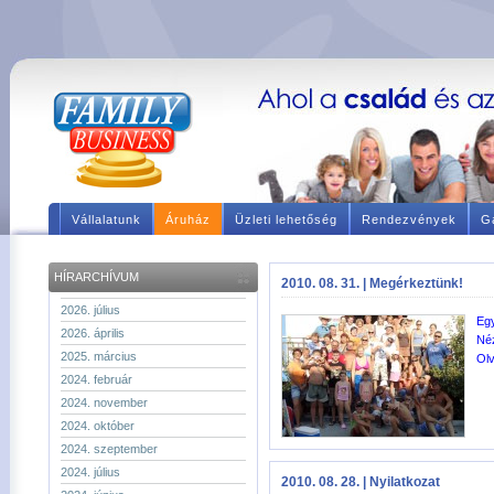
Vállalatunk
Áruház
Üzleti lehetőség
Rendezvények
Ga
HÍRARCHÍVUM
2010. 08. 31. | Megérkeztünk!
2026. július
Egy
2026. április
Néz
2025. március
Olv
2024. február
2024. november
2024. október
2024. szeptember
2024. július
2010. 08. 28. | Nyilatkozat