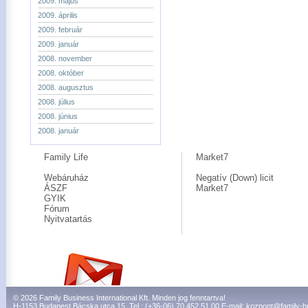
2009. május
2009. április
2009. február
2009. január
2008. november
2008. október
2008. augusztus
2008. július
2008. június
2008. január
Family Life
Market7
Webáruház
Negatív (Down) licit
ÁSZF
Market7
GYIK
Fórum
Nyitvatartás
© 2026 Family Business International Kft. Minden jog fenntartva!
H-1153 Budapest Bácska utca 15. Tel.: (+36-06) 70 452 51 00 E-mail:
kozpont@family-b