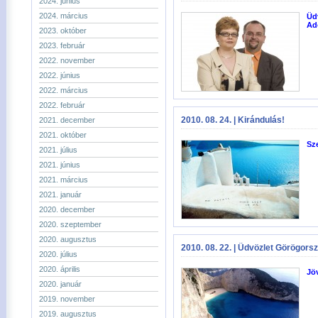
2024. június
2024. március
Üd
Ad
2023. október
2023. február
2022. november
2022. június
2022. március
2022. február
2010. 08. 24. | Kirándulás!
2021. december
2021. október
Sze
2021. július
2021. június
2021. március
2021. január
2020. december
2020. szeptember
2020. augusztus
2010. 08. 22. | Üdvözlet Görögors
2020. július
2020. április
Jö
2020. január
2019. november
2019. augusztus