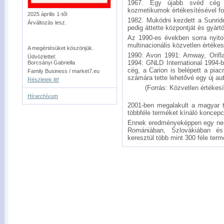
1967. Egy újabb svéd cég si
kozmetikumok értékesítésével fog
2025 április 1-től
1982. Muködni kezdett a Sunrid
Árváltozás lesz.
pedig áttette központját és gyár
Az 1990-es években sorra nyito
multinacionális közvetlen értékes
A megértésüket köszönjük.
1990: Avon 1991: Amway, Orifl
Üdvözlettel:
1994: GNLD International 1994-b
Borcsányi Gabriella
cég, a Carion is belépett a piac
Family Business / market7.eu
számára tette lehetővé egy új au
Részletek itt!
(Forrás: Közvetlen értékes
Hírarchívum
2001-ben megalakult a magyar t
többféle terméket kínáló koncepc
Ennek eredményeképpen egy nemz
Romániában, Szlovákiában és
keresztül több mint 300 féle term