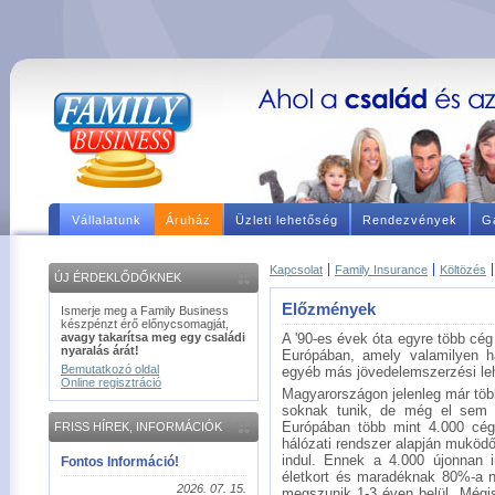
Vállalatunk
Áruház
Üzleti lehetőség
Rendezvények
Ga
Kapcsolat
Family Insurance
Költözés
ÚJ ÉRDEKLŐDŐKNEK
Előzmények
Ismerje meg a Family Business
készpénzt érő előnycsomagját,
avagy takarítsa meg egy családi
A '90-es évek óta egyre több cé
nyaralás árát!
Európában, amely valamilyen há
Bemutatkozó oldal
egyéb más jövedelemszerzési le
Online regisztráció
Magyarországon jelenleg már töb
soknak tunik, de még el sem k
Európában több mint 4.000 cég
FRISS HÍREK, INFORMÁCIÓK
hálózati rendszer alapján muködő
indul. Ennek a 4.000 újonnan
Fontos Információ!
életkort és maradéknak 80%-a n
2026. 07. 15.
megszunik 1-3 éven belül. Mégi