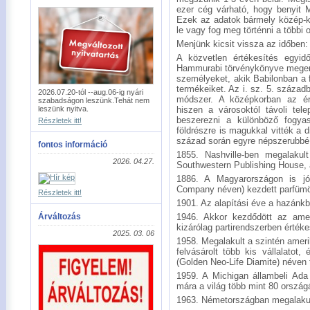
ezer cég várható, hogy benyit 
Ezek az adatok bármely közép-ke
le vagy fog meg történni a többi 
Menjünk kicsit vissza az időben:
A közvetlen értékesítés egyidő
Hammurabi törvénykönyve megeml
személyeket, akik Babilonban a f
termékeiket. Az i. sz. 5. század
2026.07.20-tól --aug.06-ig nyári
módszer. A középkorban az érté
szabadságon leszünk.Tehát nem
leszünk nyitva.
hiszen a városoktól távoli tel
beszerezni a különböző fogyas
Részletek itt!
földrészre is magukkal vitték a 
század során egyre népszerubbé 
fontos információ
1855. Nashville-ben megalakul
2026. 04.27.
Southwestern Publishing House, am
1886. A Magyarországon is jó
Company néven) kezdett parfümöt
Részletek itt!
1901. Az alapítási éve a hazánkb
Árváltozás
1946. Akkor kezdődött az amer
kizárólag partirendszerben értéke
2025. 03. 06
1958. Megalakult a szintén amer
felvásárolt több kis vállalatot
(Golden Neo-Life Diamite) néven
1959. A Michigan állambeli Ad
mára a világ több mint 80 ország
1963. Németországban megalakul