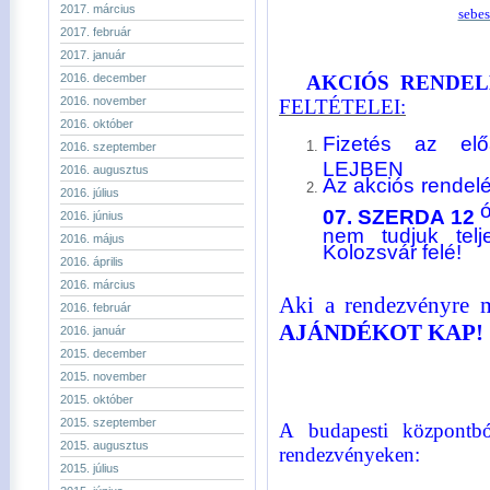
2017. március
sebe
2017. február
2017. január
2016. december
AKCIÓS RENDELÉ
2016. november
FELTÉTELEI:
2016. október
Fizetés az elő
2016. szeptember
LEJBEN
2016. augusztus
Az akciós rendel
2016. július
ó
07. SZERDA 12
2016. június
nem tudjuk telj
2016. május
Kolozsvár felé!
2016. április
2016. március
Aki a rendezvényre 
2016. február
AJÁNDÉKOT KAP!
2016. január
2015. december
2015. november
2015. október
2015. szeptember
A budapesti központbó
2015. augusztus
rendezvényeken:
2015. július