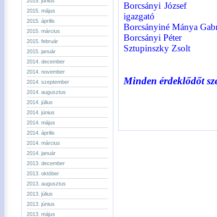
2015. június
Borcsányi Józse
2015. május
igazgató
2015. április
Borcsányiné Mánya Gabr
2015. március
Borcsányi Péter tu
2015. február
Sztupinszky Zsolt
2015. január
2014. december
2014. november
Minden érdeklődőt sze
2014. szeptember
2014. augusztus
2014. július
2014. június
2014. május
2014. április
2014. március
2014. január
2013. december
2013. október
2013. augusztus
2013. július
2013. június
2013. május