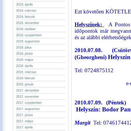
2019. április
Ezt követően KÖTETLEN 
2019. március
2019. február
2018. december
Helyszínek:
A Pontos h
2018. október
időpontok már megvanna
2018. szeptember
és az alábbi elérhetsőége
2018. augusztus
2018. július
2010.07.08. (Csü
2018. június
Helyszí
(Gheorgheni)
2018. május
Bővebb In
2018. április
Tel: 0724875112
2018. március
2018. február
e-m
2018. január
2017. december
2017. november
2010.07.09. (Péntek
2017. szeptember
Helyszín: Bodor Pan
2017. augusztus
2017. június
Bővebb i
2017. május
Margit
Tel: 074617441
2017. április
e-