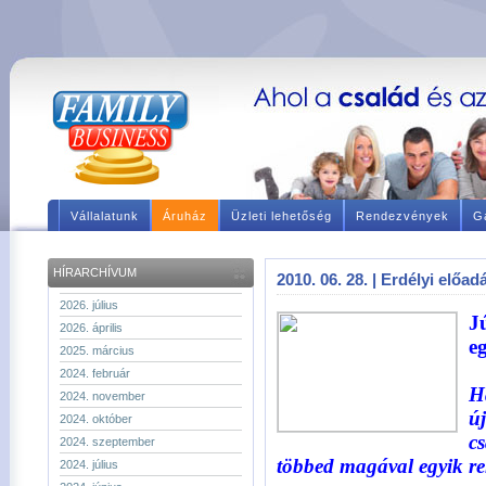
Vállalatunk
Áruház
Üzleti lehetőség
Rendezvények
Ga
HÍRARCHÍVUM
2010. 06. 28. | Erdélyi előad
2026. július
J
2026. április
eg
2025. március
2024. február
H
2024. november
ú
2024. október
cs
2024. szeptember
többed magával egyik r
2024. július