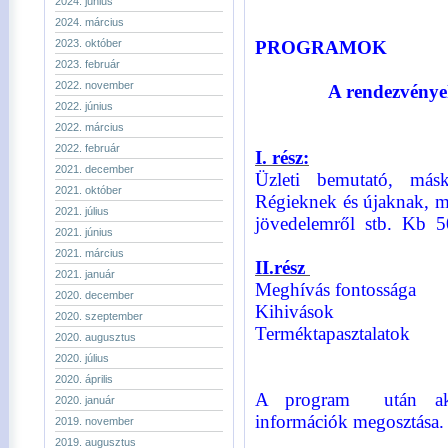
2024. június
2024. március
2023. október
PROGRAMOK
2023. február
2022. november
A rendezvénye
2022. június
2022. március
2022. február
I. rész:
2021. december
Üzleti bemutató, más
2021. október
Régieknek és újaknak, má
2021. július
jövedelemről stb. Kb 5
2021. június
2021. március
II.rész
2021. január
Meghívás fontossága
2020. december
Kihivások
2020. szeptember
Terméktapas
2020. augusztus
2020. július
2020. április
A program után akci
2020. január
információk megosztása.
2019. november
2019. augusztus