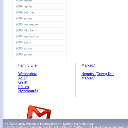
2009. május
2009. április
2009. február
2009. január
2008. november
2008. október
2008. augusztus
2008. július
2008. június
2008. január
Family Life
Market7
Webáruház
Negatív (Down) licit
ÁSZF
Market7
GYIK
Fórum
Nyitvatartás
© 2026 Family Business International Kft. Minden jog fenntartva!
H-1153 Budapest Bácska utca 15. Tel.: (+36-06) 70 452 51 00 E-mail:
kozpont@family-b