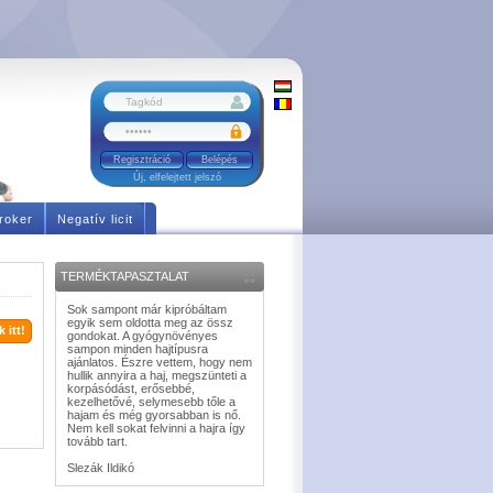
Regisztráció
Új, elfelejtett jelszó
roker
Negatív licit
TERMÉKTAPASZTALAT
Sok sampont már kipróbáltam
egyik sem oldotta meg az össz
 itt!
gondokat. A gyógynövényes
sampon minden hajtípusra
ajánlatos. Észre vettem, hogy nem
hullik annyira a haj, megszünteti a
korpásódást, erősebbé,
kezelhetővé, selymesebb tőle a
hajam és még gyorsabban is nő.
Nem kell sokat felvinni a hajra így
tovább tart.
Slezák Ildikó