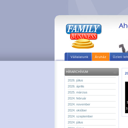
Vállalatunk
Áruház
Üzleti le
HÍRARCHÍVUM
2
2026. július
2026. április
2025. március
2024. február
2024. november
2024. október
2024. szeptember
2024. július