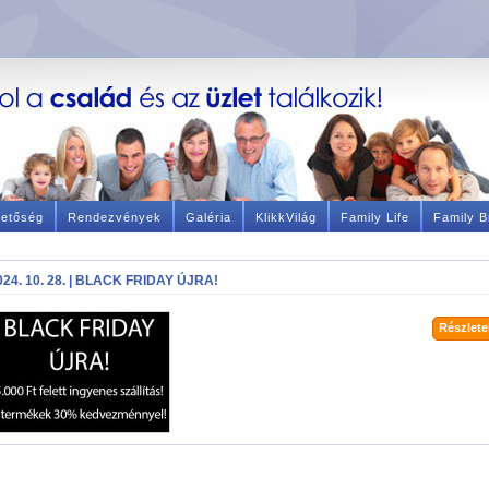
hetőség
Rendezvények
Galéria
KlikkVilág
Family Life
Family B
024. 10. 28. | BLACK FRIDAY ÚJRA!
Részletek