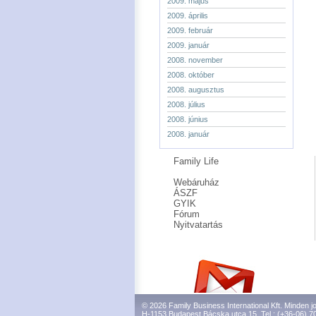
2009. május
2009. április
2009. február
2009. január
2008. november
2008. október
2008. augusztus
2008. július
2008. június
2008. január
Family Life
Webáruház
ÁSZF
GYIK
Fórum
Nyitvatartás
© 2026 Family Business International Kft. Minden jo
H-1153 Budapest Bácska utca 15. Tel.: (+36-06) 7