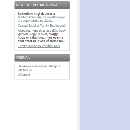
NEM ÉRDEMES KIHAGYNIA
Spóroljon havi tízezret a
telefonszámlán
, és inkább vigye
el vacsorázni a családját!
Családi Mobil a Family Businesstől
A kedvezmények arra valók, hogy
igénybe vegyük oket,
avagy
hogyan takaríthat meg évente
százezret az okos vásárlással?
Family Business Vásárlói Klub
WEBMAIL
Személyes email postafiókját itt
elérheti el.
Webmail