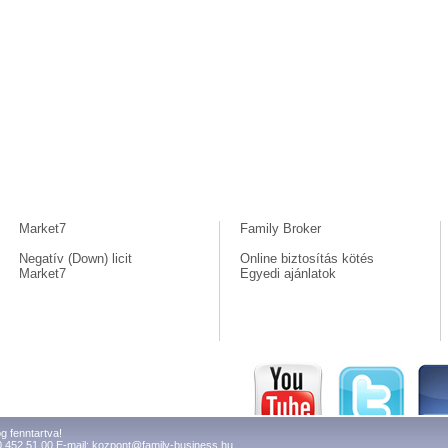
Market7
Family Broker
Negatív (Down) licit
Online biztosítás kötés
Market7
Egyedi ajánlatok
g fenntartva!
0 452 51 00 E-mail:
kozpont@family-business.hu