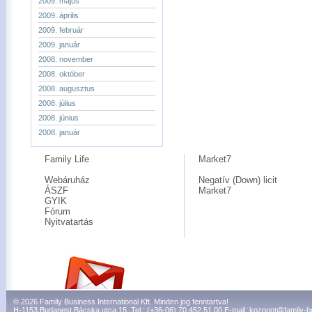
2009. május
2009. április
2009. február
2009. január
2008. november
2008. október
2008. augusztus
2008. július
2008. június
2008. január
Family Life
Market7
Webáruház
Negatív (Down) licit
ÁSZF
Market7
GYIK
Fórum
Nyitvatartás
© 2026 Family Business International Kft. Minden jog fenntartva!
H-1153 Budapest Bácska utca 15. Tel.: (+36-06) 70 452 51 00 E-mail:
kozpont@family-b