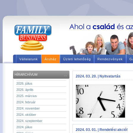
Vállalatunk
Áruház
Üzleti lehetőség
Rendezvények
Ga
HÍRARCHÍVUM
2024. 03. 20. | Nyitvatartás
2026. július
2026. április
2025. március
2024. február
2024. november
2024. október
2024. szeptember
2024. július
2024. 03. 01. | Rendelési akció!