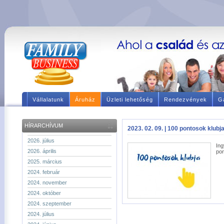
Vállalatunk
Áruház
Üzleti lehetőség
Rendezvények
Ga
HÍRARCHÍVUM
2023. 02. 09. | 100 pontosok klubj
2026. július
In
2026. április
pon
2025. március
2024. február
2024. november
2024. október
2024. szeptember
2024. július