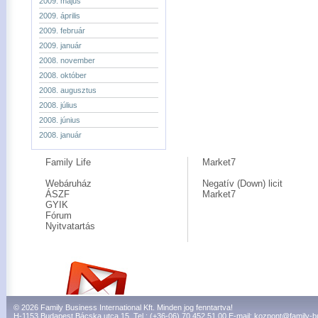
2009. május
2009. április
2009. február
2009. január
2008. november
2008. október
2008. augusztus
2008. július
2008. június
2008. január
Family Life
Market7
Webáruház
Negatív (Down) licit
ÁSZF
Market7
GYIK
Fórum
Nyitvatartás
© 2026 Family Business International Kft. Minden jog fenntartva!
H-1153 Budapest Bácska utca 15. Tel.: (+36-06) 70 452 51 00 E-mail:
kozpont@family-b