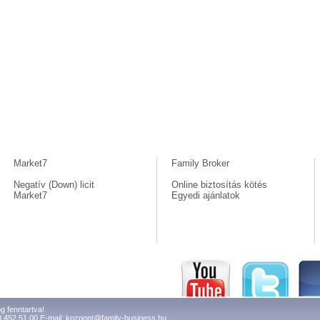
Market7
Family Broker
Negatív (Down) licit
Online biztosítás kötés
Market7
Egyedi ajánlatok
g fenntartva!
0 452 51 00 E-mail:
kozpont@family-business.hu