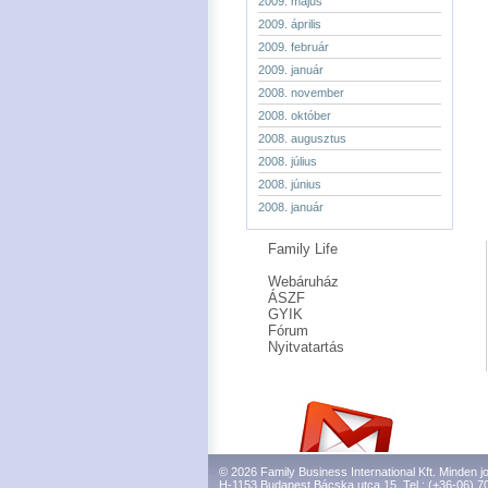
2009. május
2009. április
2009. február
2009. január
2008. november
2008. október
2008. augusztus
2008. július
2008. június
2008. január
Family Life
Webáruház
ÁSZF
GYIK
Fórum
Nyitvatartás
© 2026 Family Business International Kft. Minden jo
H-1153 Budapest Bácska utca 15. Tel.: (+36-06) 7