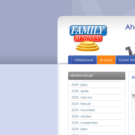
Vállalatunk
Áruház
Üzleti le
HÍRARCHÍVUM
2
2026. július
2026. április
2025. március
2024. február
2024. november
2024. október
2024. szeptember
2024. július