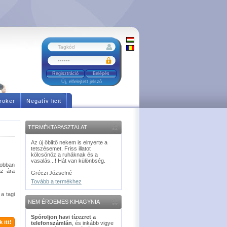
Regisztráció
Új, elfelejtett jelszó
roker
Negatív licit
TERMÉKTAPASZTALAT
Az új öblítő nekem is elnyerte a
tetszésemet. Friss illatot
kölcsönöz a ruháknak és a
vasalás...! Hát van különbség.
sobban
az ára
Gréczi Józsefné
Tovább a termékhez
a tagi
NEM ÉRDEMES KIHAGYNIA
Spóroljon havi tízezret a
 itt!
telefonszámlán
, és inkább vigye