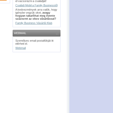
el vacsorázni a családját!
Családi Mobil a Family Businesstől
A kedvezmények arra valók, hogy
igénybe vegyük oket,
avagy
hogyan takaríthat meg évente
százezret az okos vásárlással?
Family Business Vásárlói Klub
WEBMAIL
Személyes email postafiókját itt
elérheti el.
Webmail