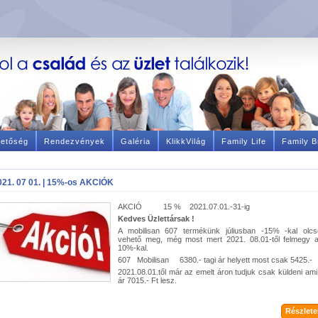
hetőség
Rendezvények
Galéria
KlikkVilág
Family Life
Family B
021. 07 01. | 15%-os AKCIÓK
AKCIÓ 15 % 2021.07.01.-31-ig
Kedves Üzlettársak !
A mobilisan 607 termékünk júliusban -15% -kal olc
vehető meg, még most mert 2021. 08.01-től felmegy 
10%-kal.
607 Mobilisan 6380.- tagi ár helyett most csak 5425.-
2021.08.01.től már az emelt áron tudjuk csak küldeni ami 
ár 7015.- Ft lesz.
Részletek