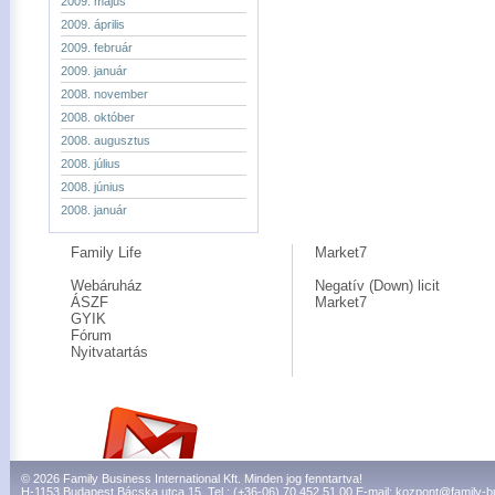
2009. május
2009. április
2009. február
2009. január
2008. november
2008. október
2008. augusztus
2008. július
2008. június
2008. január
Family Life
Market7
Webáruház
Negatív (Down) licit
ÁSZF
Market7
GYIK
Fórum
Nyitvatartás
© 2026 Family Business International Kft. Minden jog fenntartva!
H-1153 Budapest Bácska utca 15. Tel.: (+36-06) 70 452 51 00 E-mail:
kozpont@family-b