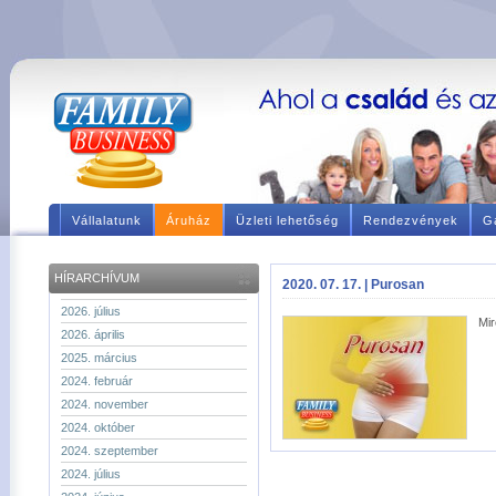
Vállalatunk
Áruház
Üzleti lehetőség
Rendezvények
Ga
HÍRARCHÍVUM
2020. 07. 17. | Purosan
2026. július
Mir
2026. április
2025. március
2024. február
2024. november
2024. október
2024. szeptember
2024. július