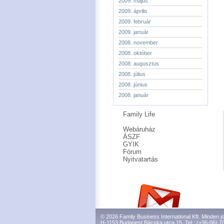
2009. május
2009. április
2009. február
2009. január
2008. november
2008. október
2008. augusztus
2008. július
2008. június
2008. január
Family Life
Webáruház
ÁSZF
GYIK
Fórum
Nyitvatartás
© 2026 Family Business International Kft. Minden jo
H-1153 Budapest Bácska utca 15. Tel.: (+36-06) 7