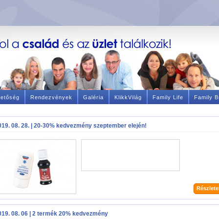
hetőség
Rendezvények
Galéria
KlikkVilág
Family Life
Family B
019. 08. 28. | 20-30% kedvezmény szeptember elején!
Részletek
019. 08. 06 | 2 termék 20% kedvezmény