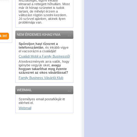
feszültséget, egyre inkább
elmarad a rettegett hőhullám. Most
már öt hónap szünetet is tudok
tartani, de mihelyt érzem a
változást rögtön szedni kezdem.
Jó szívvel ajánlom, akinek ilyen
problémája van.
NEM ÉRDEMES KIHAGYNIA
 itt!
Spóroljon havi tízezret a
telefonszámlán
, és inkább vigye
el vacsorázni a családját!
Családi Mobil a Family Businesstől
A kedvezmények arra valók, hogy
igénybe vegyük oket,
avagy
hogyan takaríthat meg évente
százezret az okos vásárlással?
Family Business Vásárlói Klub
WEBMAIL
Személyes email postafiókját itt
elérheti el.
Webmail