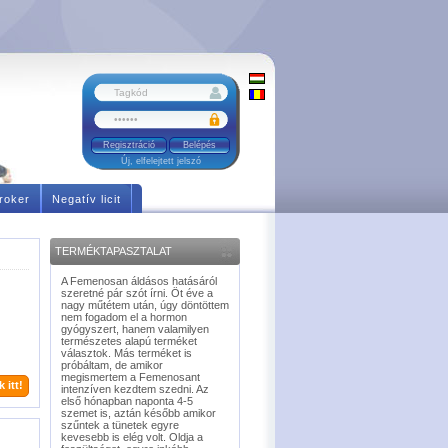
Regisztráció
Új, elfelejtett jelszó
roker
Negatív licit
TERMÉKTAPASZTALAT
A Femenosan áldásos hatásáról
szeretné pár szót írni. Öt éve a
nagy műtétem után, úgy döntöttem
nem fogadom el a hormon
gyógyszert, hanem valamilyen
természetes alapú terméket
választok. Más terméket is
próbáltam, de amikor
megismertem a Femenosant
 itt!
intenzíven kezdtem szedni. Az
első hónapban naponta 4-5
szemet is, aztán később amikor
szűntek a tünetek egyre
kevesebb is elég volt. Oldja a