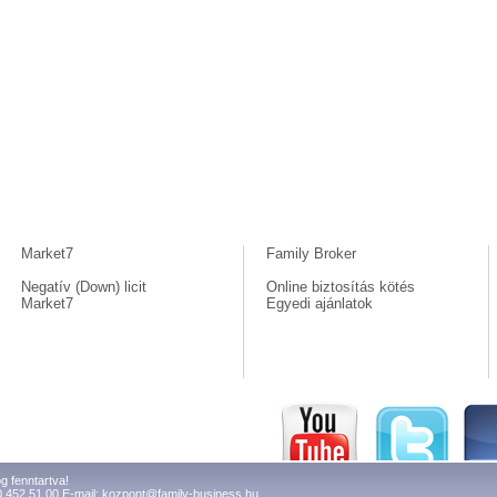
Market7
Family Broker
Negatív (Down) licit
Online biztosítás kötés
Market7
Egyedi ajánlatok
g fenntartva!
0 452 51 00 E-mail:
kozpont@family-business.hu