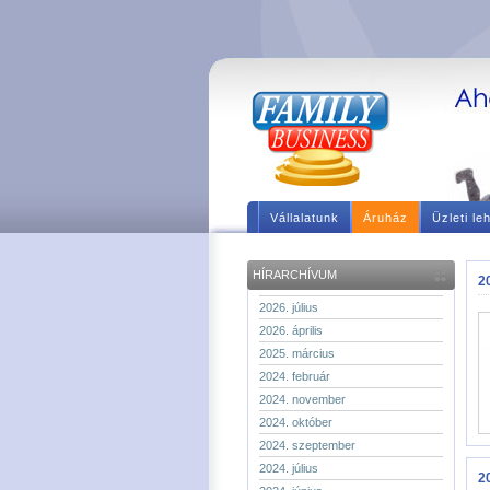
Vállalatunk
Áruház
Üzleti le
HÍRARCHÍVUM
2
2026. július
2026. április
2025. március
2024. február
2024. november
2024. október
2024. szeptember
2024. július
2