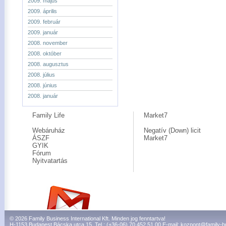
2009. május
2009. április
2009. február
2009. január
2008. november
2008. október
2008. augusztus
2008. július
2008. június
2008. január
Family Life
Market7
Webáruház
Negatív (Down) licit
ÁSZF
Market7
GYIK
Fórum
Nyitvatartás
© 2026 Family Business International Kft. Minden jog fenntartva!
H-1153 Budapest Bácska utca 15. Tel.: (+36-06) 70 452 51 00 E-mail:
kozpont@family-b