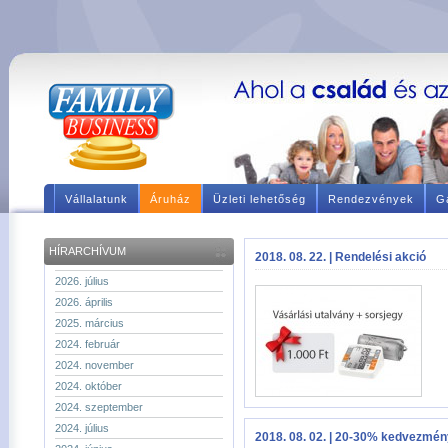
Vállalatunk
Áruház
Üzleti lehetőség
Rendezvények
Ga
HÍRARCHÍVUM
2018. 08. 22. | Rendelési akció
2026. július
2026. április
2025. március
2024. február
2024. november
2024. október
2024. szeptember
2024. július
2018. 08. 02. | 20-30% kedvezmén