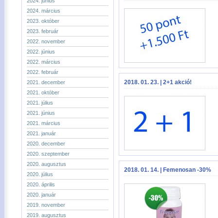
2024. június
2024. március
2023. október
2023. február
2022. november
2022. június
2022. március
2022. február
2018. 01. 23. | 2+1 akció!
2021. december
2021. október
2021. július
2021. június
2021. március
2021. január
2020. december
2020. szeptember
2020. augusztus
2018. 01. 14. | Femenosan -30%
2020. július
2020. április
2020. január
2019. november
2019. augusztus