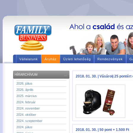
Vállalatunk
Áruház
Üzleti lehetőség
Rendezvények
Ga
HÍRARCHÍVUM
2018. 01. 30. | Vásárolj 25 pontér
2026. július
2026. április
2025. március
2024. február
2024. november
2024. október
2024. szeptember
2024. július
2018. 01. 30. | 50 pont + 1.500 Ft