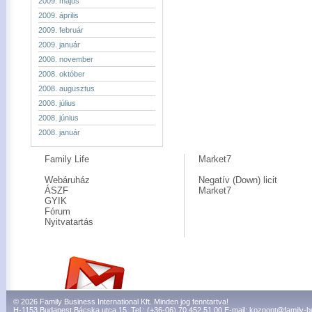
2009. május
2009. április
2009. február
2009. január
2008. november
2008. október
2008. augusztus
2008. július
2008. június
2008. január
Family Life
Market7
Webáruház
Negatív (Down) licit
ÁSZF
Market7
GYIK
Fórum
Nyitvatartás
© 2026 Family Business International Kft. Minden jog fenntartva!
H-1153 Budapest Bácska utca 15. Tel.: (+36-06) 70 452 51 00 E-mail:
kozpont@family-b