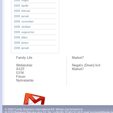
2009. május
2009. április
2009. február
2009. január
2008. november
2008. október
2008. augusztus
2008. július
2008. június
2008. január
Family Life
Market7
Webáruház
Negatív (Down) licit
ÁSZF
Market7
GYIK
Fórum
Nyitvatartás
© 2026 Family Business International Kft. Minden jog fenntartva!
H-1153 Budapest Bácska utca 15. Tel.: (+36-06) 70 452 51 00 E-mail:
kozpont@family-b