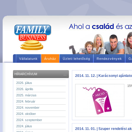
Vállalatunk
Áruház
Üzleti lehetőség
Rendezvények
Ga
HÍRARCHÍVUM
2014. 11. 12. | Karácsonyi ajánlat
2026. július
15
2026. április
2025. március
2024. február
2024. november
2024. október
2024. szeptember
2024. július
2014. 11. 01. | Szuper rendelési ak