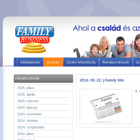
Vállalatunk
Áruház
Üzleti lehetőség
Rendezvények
Ga
HÍRARCHÍVUM
2014. 09. 22. | Family Info
2026. július
X. 
2026. április
2025. március
2024. február
2024. november
2024. október
2024. szeptember
2024. július