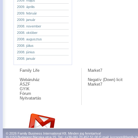
2009. május
2009. április
2009. február
2009. január
2008. november
2008. október
2008. augusztus
2008. július
2008. június
2008. január
Family Life
Market7
Webáruház
Negatív (Down) licit
ÁSZF
Market7
GYIK
Fórum
Nyitvatartás
© 2026 Family Business International Kft. Minden jog fenntartva!
H-1153 Budapest Bácska utca 15. Tel.: (+36-06) 70 452 51 00 E-mail:
kozpont@family-b