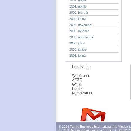
2009. május
2009. április
2009. február
2009. január
2008. november
2008. október
2008. augusztus
2008. július
2008. június
2008. január
Family Life
Webáruház
ÁSZF
GYIK
Fórum
Nyitvatartás
© 2026 Family Business International Kft. Minden jo
H-1153 Budapest Bácska utca 15. Tel.: (+36-06) 7