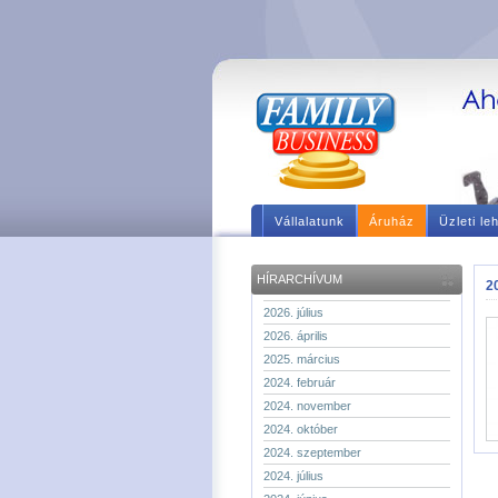
Vállalatunk
Áruház
Üzleti le
HÍRARCHÍVUM
20
2026. július
2026. április
2025. március
2024. február
2024. november
2024. október
2024. szeptember
2024. július