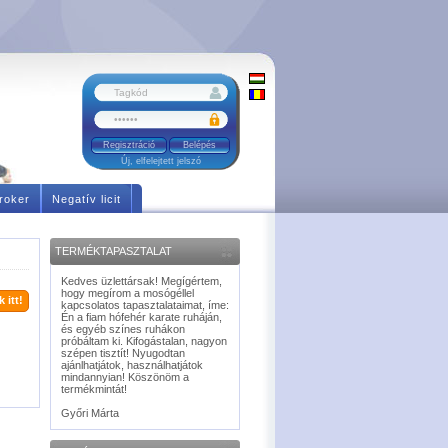
Regisztráció
Új, elfelejtett jelszó
roker
Negatív licit
TERMÉKTAPASZTALAT
Kedves üzlettársak! Megígértem,
hogy megírom a mosógéllel
 itt!
kapcsolatos tapasztalataimat, íme:
Én a fiam hófehér karate ruháján,
és egyéb színes ruhákon
próbáltam ki. Kifogástalan, nagyon
szépen tisztít! Nyugodtan
ajánlhatjátok, használhatjátok
mindannyian! Köszönöm a
termékmintát!
Győri Márta