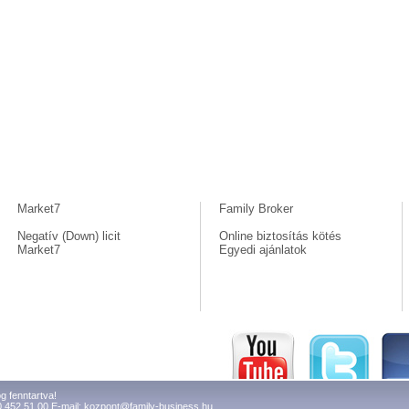
Market7
Family Broker
Negatív (Down) licit
Online biztosítás kötés
Market7
Egyedi ajánlatok
g fenntartva!
0 452 51 00 E-mail:
kozpont@family-business.hu