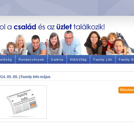
hetőség
Rendezvények
Galéria
KlikkVilág
Family Life
Family B
14. 05. 09. | Family Info május
Részletek