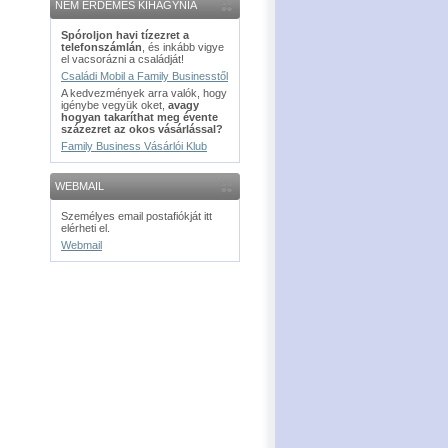
NEM ÉRDEMES KIHAGYNIA
Spóroljon havi tízezret a
telefonszámlán
, és inkább vigye
el vacsorázni a családját!
Családi Mobil a Family Businesstől
A kedvezmények arra valók, hogy
igénybe vegyük oket,
avagy
hogyan takaríthat meg évente
százezret az okos vásárlással?
Family Business Vásárlói Klub
WEBMAIL
Személyes email postafiókját itt
elérheti el.
Webmail