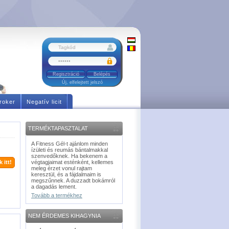
Regisztráció
Új, elfelejtett jelszó
roker
Negatív licit
TERMÉKTAPASZTALAT
A Fitness Gél-t ajánlom minden
ízületi és reumás bántalmakkal
szenvedőknek. Ha bekenem a
 itt!
végtagjaimat esténként, kellemes
meleg érzet vonul rajtam
keresztül, és a fájdalmaim is
megszűnnek. A duzzadt bokámról
a dagadás lement.
Tovább a termékhez
NEM ÉRDEMES KIHAGYNIA