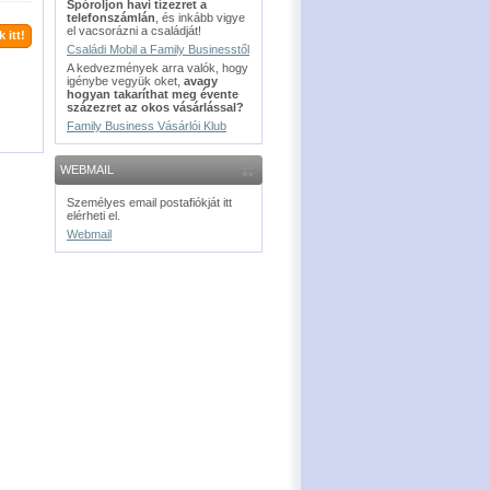
Spóroljon havi tízezret a
telefonszámlán
, és inkább vigye
el vacsorázni a családját!
 itt!
Családi Mobil a Family Businesstől
A kedvezmények arra valók, hogy
igénybe vegyük oket,
avagy
hogyan takaríthat meg évente
százezret az okos vásárlással?
Family Business Vásárlói Klub
WEBMAIL
Személyes email postafiókját itt
elérheti el.
Webmail