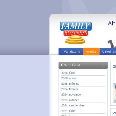
Vállalatunk
Áruház
Üzleti le
HÍRARCHÍVUM
2
2026. július
2026. április
2025. március
2024. február
2024. november
2024. október
2024. szeptember
2024. július
20