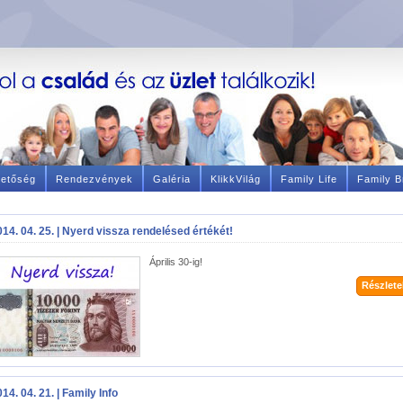
hetőség
Rendezvények
Galéria
KlikkVilág
Family Life
Family B
014. 04. 25. | Nyerd vissza rendelésed értékét!
Április 30-ig!
Részletek
14. 04. 21. | Family Info