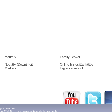
Market7
Family Broker
Negatív (Down) licit
Online biztosítás kötés
Market7
Egyedi ajánlatok
g fenntartva!
0 452 51 00 E-mail:
kozpont@family-business.hu