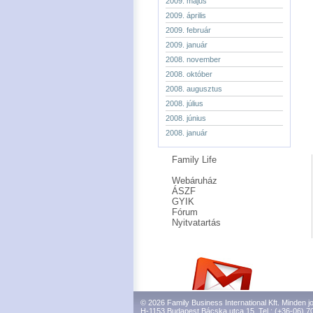
2009. május
2009. április
2009. február
2009. január
2008. november
2008. október
2008. augusztus
2008. július
2008. június
2008. január
Family Life
Webáruház
ÁSZF
GYIK
Fórum
Nyitvatartás
© 2026 Family Business International Kft. Minden jo
H-1153 Budapest Bácska utca 15. Tel.: (+36-06) 7