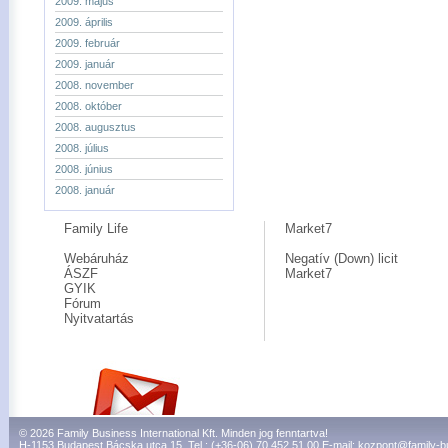
2009. május
2009. április
2009. február
2009. január
2008. november
2008. október
2008. augusztus
2008. július
2008. június
2008. január
Family Life
Market7
Webáruház
Negatív (Down) licit
ÁSZF
Market7
GYIK
Fórum
Nyitvatartás
© 2026 Family Business International Kft. Minden jog fenntartva!
H-1153 Budapest Bácska utca 15. Tel.: (+36-06) 70 452 51 00 E-mail:
kozpont@family-b