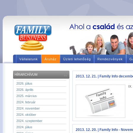
Vállalatunk
Áruház
Üzleti lehetőség
Rendezvények
Ga
HÍRARCHÍVUM
2013. 12. 21. | Family Info decemb
2026. július
IX.
2026. április
2025. március
2024. február
2024. november
2024. október
2024. szeptember
2024. július
2013. 12. 20. | Family Info - Nove