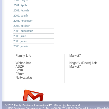
2009. május
2009. április
2009. február
2009. január
2008. november
2008. október
2008. augusztus
2008. július
2008. június
2008. január
Family Life
Market7
Webáruház
Negatív (Down) licit
ÁSZF
Market7
GYIK
Fórum
Nyitvatartás
© 2026 Family Business International Kft. Minden jog fenntartva!
H-1153 Budapest Bácska utca 15. Tel.: (+36-06) 70 452 51 00 E-mail:
kozpont@family-b