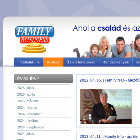
Vállalatunk
Áruház
Üzleti lehetőség
Rendezvények
Ga
HÍRARCHÍVUM
2012. 04. 15. | Family Nap - Mezőt
2026. július
2026. április
2025. március
2024. február
2024. november
2024. október
2024. szeptember
2024. július
2012. 04. 11. | Family Info - április