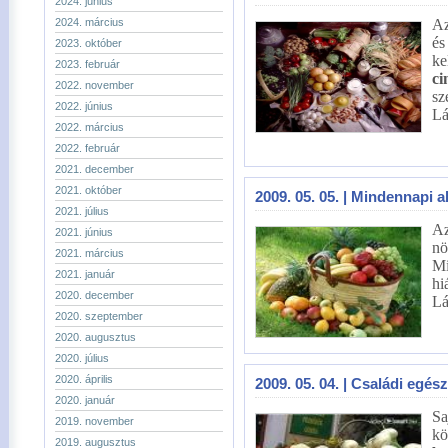
2024. június
2024. március
Az
és
2023. október
ke
2023. február
ci
2022. november
sz
2022. június
Lá
2022. március
2022. február
2021. december
2021. október
2009. 05. 05. | Mindennapi 
2021. július
Az
2021. június
n
2021. március
Mi
2021. január
hi
2020. december
Lá
2020. szeptember
2020. augusztus
2020. július
2020. április
2009. 05. 04. | Családi egés
2020. január
S
2019. november
kö
2019. augusztus