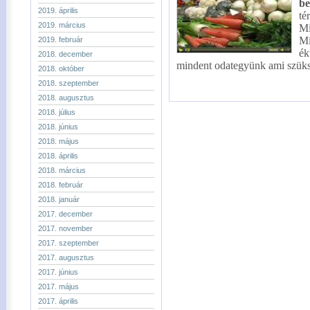
be
2019. április
té
2019. március
Mi
Mi
2019. február
ék
2018. december
mindent odategyünk ami szüks
2018. október
2018. szeptember
2018. augusztus
2018. július
2018. június
2018. május
2018. április
2018. március
2018. február
2018. január
2017. december
2017. november
2017. szeptember
2017. augusztus
2017. június
2017. május
2017. április