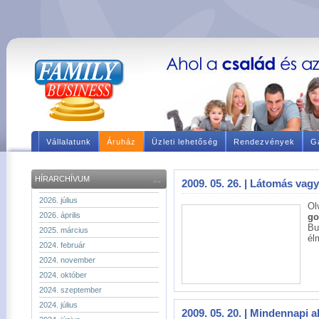
Vállalatunk
Áruház
Üzleti lehetőség
Rendezvények
Ga
HÍRARCHÍVUM
2009. 05. 26. | Látomás vag
2026. július
Ol
2026. április
go
Bu
2025. március
él
2024. február
2024. november
2024. október
2024. szeptember
2024. július
2009. 05. 20. | Mindennapi 