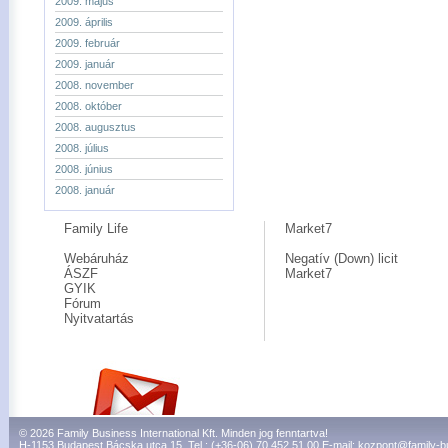
2009. május
2009. április
2009. február
2009. január
2008. november
2008. október
2008. augusztus
2008. július
2008. június
2008. január
Family Life
Market7
Webáruház
Negatív (Down) licit
ÁSZF
Market7
GYIK
Fórum
Nyitvatartás
© 2026 Family Business International Kft. Minden jog fenntartva!
H-1153 Budapest Bácska utca 15. Tel.: (+36-06) 70 452 51 00 E-mail:
kozpont@family-b