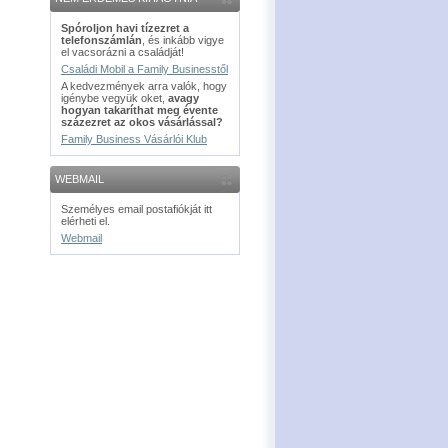
Spóroljon havi tízezret a
telefonszámlán
, és inkább vigye
el vacsorázni a családját!
Családi Mobil a Family Businesstől
A kedvezmények arra valók, hogy
igénybe vegyük oket,
avagy
hogyan takaríthat meg évente
százezret az okos vásárlással?
Family Business Vásárlói Klub
WEBMAIL
Személyes email postafiókját itt
elérheti el.
Webmail