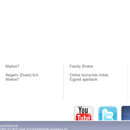
Market7
Family Broker
Negatív (Down) licit
Online biztosítás kötés
Market7
Egyedi ajánlatok
g fenntartva!
0 452 51 00 E-mail:
kozpont@family-business.hu