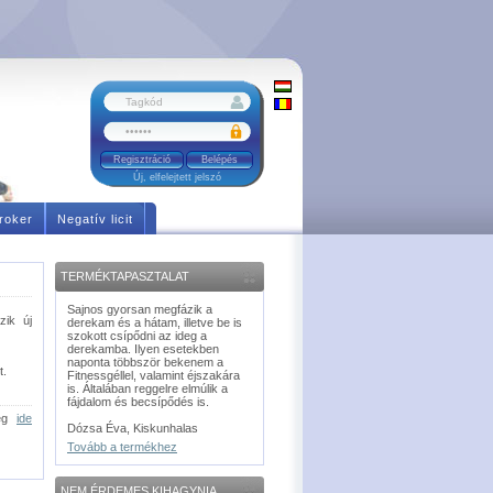
Regisztráció
Új, elfelejtett jelszó
roker
Negatív licit
TERMÉKTAPASZTALAT
Sajnos gyorsan megfázik a
zik új
derekam és a hátam, illetve be is
szokott csípődni az ideg a
derekamba. Ilyen esetekben
naponta többször bekenem a
t.
Fitnessgéllel, valamint éjszakára
is. Általában reggelre elmúlik a
fájdalom és becsípődés is.
meg
ide
Dózsa Éva, Kiskunhalas
Tovább a termékhez
NEM ÉRDEMES KIHAGYNIA