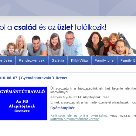
hetőség
Rendezvények
Galéria
KlikkVilág
Family Life
Family B
010. 06. 07. | Gyémántútravaló 3. üzenet
Új sorozatunk a hálózatépítőknek két hetente jelentke
kiadvánnyal.
Kártyás Gyula, az FB Alapítójának írása.
Ennek a sorozatnak a harmadik üzenetét olvashatják mos
Gyémántpillér
Kattintson ide az online olvasáshoz
vagy nyissa 
kattintva a nyomtatóbarát verziót
.