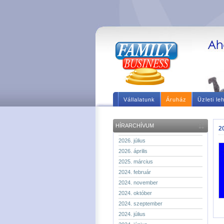
Vállalatunk
Áruház
Üzleti le
HÍRARCHÍVUM
2
2026. július
2026. április
2025. március
2024. február
2024. november
2024. október
2024. szeptember
2024. július