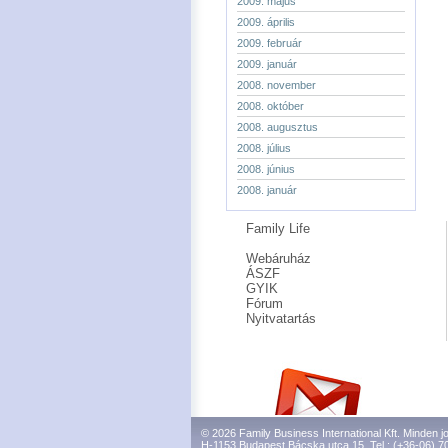
2009. május
2009. április
2009. február
2009. január
2008. november
2008. október
2008. augusztus
2008. július
2008. június
2008. január
Family Life
Webáruház
ÁSZF
GYIK
Fórum
Nyitvatartás
© 2026 Family Business International Kft. Minden jo
H-1153 Budapest Bácska utca 15. Tel.: (+36-06) 7