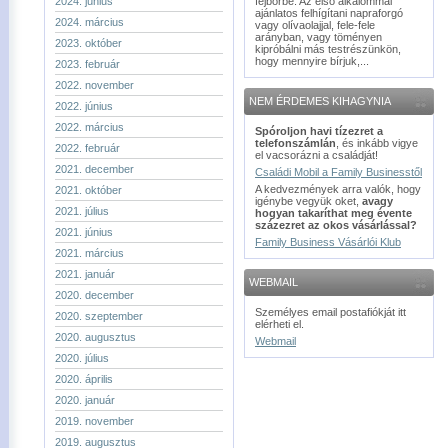
2024. június
fejbőrbe. Az első alkalommal
ajánlatos felhígítani napraforgó
2024. március
vagy olívaolajjal, fele-fele
arányban, vagy töményen
2023. október
kipróbálni más testrészünkön,
hogy mennyire bírjuk,...
2023. február
2022. november
NEM ÉRDEMES KIHAGYNIA
2022. június
2022. március
Spóroljon havi tízezret a
telefonszámlán
, és inkább vigye
2022. február
el vacsorázni a családját!
2021. december
Családi Mobil a Family Businesstől
A kedvezmények arra valók, hogy
2021. október
igénybe vegyük oket,
avagy
2021. július
hogyan takaríthat meg évente
százezret az okos vásárlással?
2021. június
Family Business Vásárlói Klub
2021. március
2021. január
WEBMAIL
2020. december
Személyes email postafiókját itt
2020. szeptember
elérheti el.
2020. augusztus
Webmail
2020. július
2020. április
2020. január
2019. november
2019. augusztus