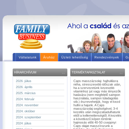
Vállalatunk
Áruház
Üzleti lehetőség
Rendezvények
Ga
HÍRARCHÍVUM
TERMÉKTAPASZTALAT
2026. július
Caps masszázsolaj- hajhullásra
néha, stresszesebb időszak után,
2026. április
ha a szervezetünk kevesebb
vitaminhoz jut vagy más tényezők
2025. március
hatására (nem megfelelő sampon
használata, sampon túladagolás
2024. február
stb.) észrevehetjük, hogy el kezd
2024. november
hullni a hajunk. A Caps
masszázsolaj segítségével, 3-4
2024. október
kezelés után megszabadulhatunk
ettől a kellemetlenségtől. A kezelés
2024. szeptember
a következő képen történik:
hajmosás előtt 40-50 cseppnyi
2024. július
Caps olajat masszírozunk a