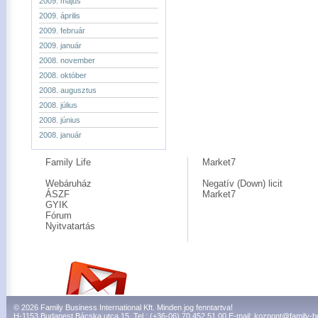
2009. május
2009. április
2009. február
2009. január
2008. november
2008. október
2008. augusztus
2008. július
2008. június
2008. január
Family Life
Market7
Webáruház
Negatív (Down) licit
ÁSZF
Market7
GYIK
Fórum
Nyitvatartás
© 2026 Family Business International Kft. Minden jog fenntartva!
H-1153 Budapest Bácska utca 15. Tel.: (+36-06) 70 452 51 00 E-mail:
kozpont@family-b