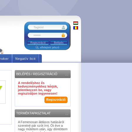
Regisztráció
Új, elfelejtett jelszó
roker
Negatív licit
BELÉPÉS / REGISZTRÁCIÓ
A rendeléshez és
kedvezményekhez kérjük,
jelentkezzen be, vagy
regisztráljon ingyenesen!
Regisztráció
TERMÉKTAPASZTALAT
A Femenosan áldásos hatásáról
szeretné pár szót írni. Öt éve a
nagy műtétem után, úgy döntöttem