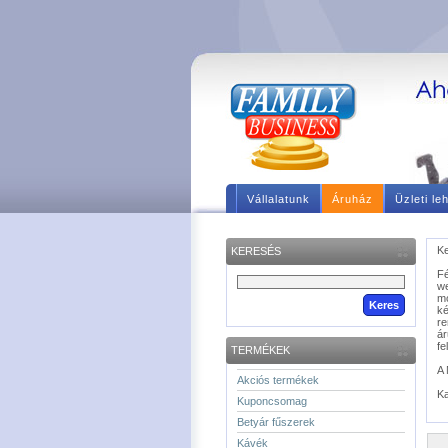
Vállalatunk
Áruház
Üzleti le
Ke
KERESÉS
F
we
m
ké
re
á
fe
TERMÉKEK
A 
Akciós termékek
Ka
Kuponcsomag
Betyár fűszerek
Kávék