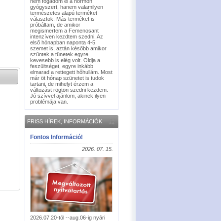
nem fogadom el a hormon
gyógyszert, hanem valamilyen
természetes alapú terméket
választok. Más terméket is
próbáltam, de amikor
megismertem a Femenosant
intenzíven kezdtem szedni. Az
első hónapban naponta 4-5
szemet is, aztán később amikor
szűntek a tünetek egyre
kevesebb is elég volt. Oldja a
feszültséget, egyre inkább
elmarad a rettegett hőhullám. Most
már öt hónap szünetet is tudok
tartani, de mihelyt érzem a
változást rögtön szedni kezdem.
Jó szívvel ajánlom, akinek ilyen
problémája van.
FRISS HÍREK, INFORMÁCIÓK
Fontos Információ!
2026. 07. 15.
2026.07.20-tól --aug.06-ig nyári