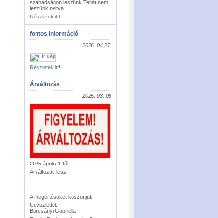
szabadságon leszünk.Tehát nem
leszünk nyitva.
Részletek itt!
fontos információ
2026. 04.27.
Részletek itt!
Árváltozás
2025. 03. 06
2025 április 1-től
Árváltozás lesz.
A megértésüket köszönjük.
Üdvözlettel:
Borcsányi Gabriella