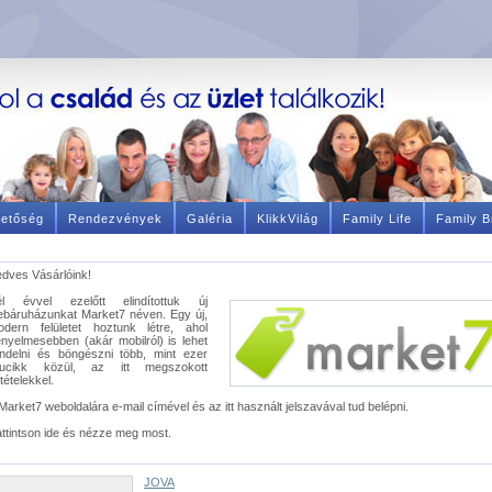
hetőség
Rendezvények
Galéria
KlikkVilág
Family Life
Family B
dves Vásárlóink!
él évvel ezelőtt elindítottuk új
báruházunkat Market7 néven. Egy új,
odern felületet hoztunk létre, ahol
nyelmesebben (akár mobilról) is lehet
ndelni és böngészni több, mint ezer
rucikk közül, az itt megszokott
ltételekkel.
Market7 weboldalára e-mail címével és az itt használt jelszavával tud belépni.
ttintson ide és nézze meg most.
JOVA