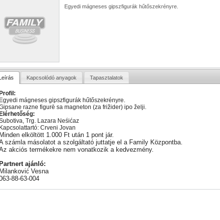
Egyedi mágneses gipszfigurák hűtőszekrényre.
Leírás
Kapcsolódó anyagok
Tapasztalatok
Profil:
Egyedi mágneses gipszfigurák hűtőszekrényre.
Gipsane razne figurē sa magneton (za frižider) ipo želji.
Elérhetőség:
Subotiva, Trg. Lazara Neśićaz
Kapcsolattartó: Crveni Jovan
Minden elköltött 1.000 Ft után 1 pont jár.
A számla másolatot a szolgáltató juttatje el a Family Központba.
Az akciós termékekre nem vonatkozik a kedvezmény.
Partnert ajánló:
Milankovi
Vesna
ć
063-88-63-004