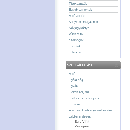
Tájékoztatók
Egyéb termékek
Autó ápolás
Könyvek, magazinok
Névjegykártya
Víztisztító
csomagok
édesitők
Édesítők
SZOLGÁLTATÁSOK
Autó
Egészség
Egyéb
Élelmiszer, ital
Építkezés és felújítás
Étterem
Fotózás, kiadványszerkesztés
Lakberendezés
Euro-V Kft
Piricsipkéi