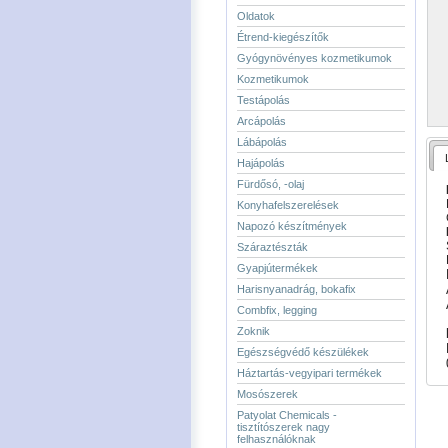
Oldatok
Étrend-kiegészítők
Gyógynövényes kozmetikumok
Kozmetikumok
Testápolás
Arcápolás
Lábápolás
Hajápolás
Fürdősó, -olaj
Konyhafelszerelések
Napozó készítmények
Száraztészták
Gyapjútermékek
Harisnyanadrág, bokafix
Combfix, legging
Zoknik
Egészségvédő készülékek
Háztartás-vegyipari termékek
Mosószerek
Patyolat Chemicals -
tisztítószerek nagy
felhasználóknak